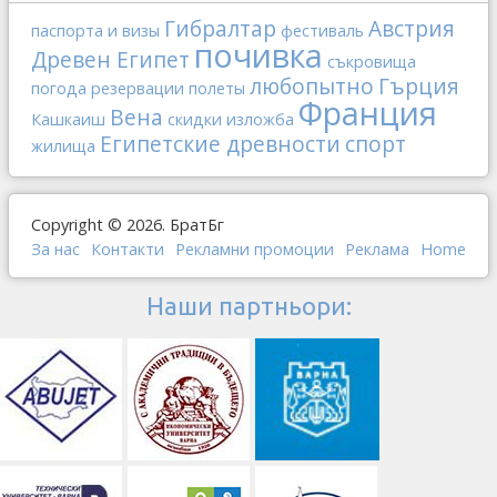
Гибралтар
Австрия
паспорта и визы
фестиваль
почивка
Древен Египет
съкровища
любопытно
Гърция
погода
резервации
полеты
Франция
Вена
Кашкаиш
скидки
изложба
Египетские древности
спорт
жилища
Copyright © 2026. БратБг
За нас
Контакти
Рекламни промоции
Реклама
Home
Наши партньори: