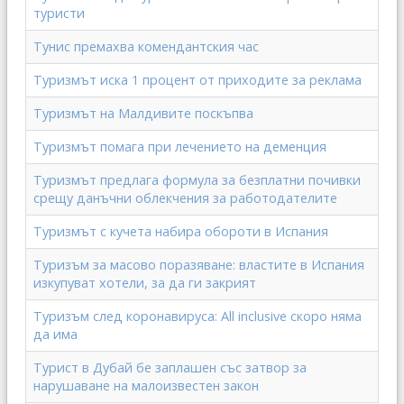
туристи
Тунис премахва комендантския час
Туризмът иска 1 процент от приходите за реклама
Туризмът на Малдивите поскъпва
Туризмът помага при лечението на деменция
Туризмът предлага формула за безплатни почивки
срещу данъчни облекчения за работодателите
Туризмът с кучета набира обороти в Испания
Туризъм за масово поразяване: властите в Испания
изкупуват хотели, за да ги закрият
Туризъм след коронавируса: All inclusive скоро няма
да има
Турист в Дубай бе заплашен със затвор за
нарушаване на малоизвестен закон