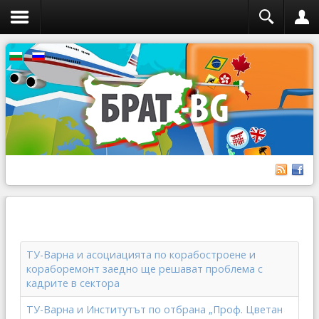
ТУ-Варна и асоциацията по корабостроене и
кораборемонт заедно ще решават проблема с
кадрите в сектора
ТУ-Варна и Институтът по отбрана „Проф. Цветан