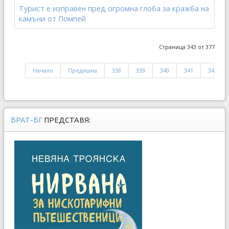
Турист е изправен пред огромна глоба за кражба на
камъни от Помпей
Страница 343 от 377
Начало
Предишна
338
339
340
341
342
БРАТ-БГ
ПРЕДСТАВЯ: