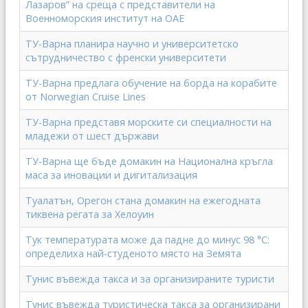
Лазаров” на среща с представители на
Военноморския институт на ОАЕ
ТУ-Варна планира научно и университетско
сътрудничество с френски университети
ТУ-Варна предлага обучение на борда на корабите
от Norwegian Cruise Lines
ТУ-Варна представя морските си специалности на
младежи от шест държави
ТУ-Варна ще бъде домакин на Национална кръгла
маса за иновации и дигитализация
Туалатън, Орегон стана домакин на ежегодната
тиквена регата за Хелоуин
Тук температурата може да падне до минус 98 °С:
определиха най-студеното място на Земята
Тунис въвежда такса и за организираните туристи
Тунис въвежда туристическа такса за организирани