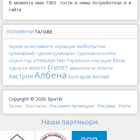
В момента има 1063 гости и няма потребители и в
сайта
ПОПУЛЯРНИ
ТАГОВЕ
любопытно
Музей на мозайките
атракция
кулинарный туризм
кулинарен туризъм
изложба
отельерство
Вена
лоукостър
TripAdvisor
класация
Египет
золото
Курорти
авиополети
полеты
Албена
Австрия
Болгария
Англия
Copyright © 2026. БратБг
За нас
Контакти
Рекламни промоции
Реклама
Home
Наши партньори: