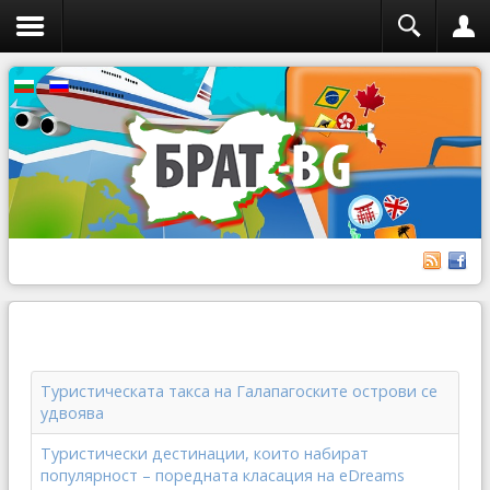
Туристическата такса на Галапагоските острови се
удвоява
Туристически дестинации, които набират
популярност – поредната класация на eDreams