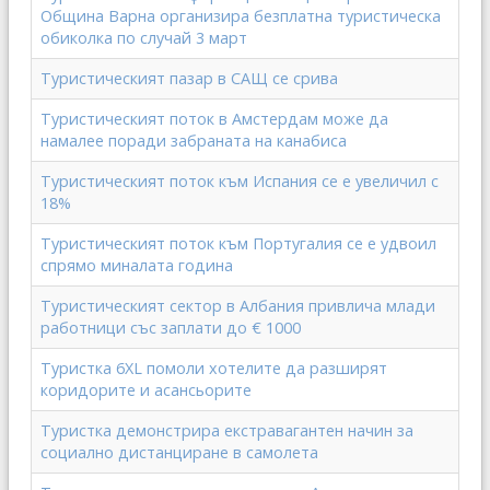
Община Варна организира безплатна туристическа
обиколка по случай 3 март
Туристическият пазар в САЩ се срива
Туристическият поток в Амстердам може да
намалее поради забраната на канабиса
Туристическият поток към Испания се е увеличил с
18%
Туристическият поток към Португалия се е удвоил
спрямо миналата година
Туристическият сектор в Албания привлича млади
работници със заплати до € 1000
Туристка 6XL помоли хотелите да разширят
коридорите и асансьорите
Туристка демонстрира екстравагантен начин за
социално дистанциране в самолета