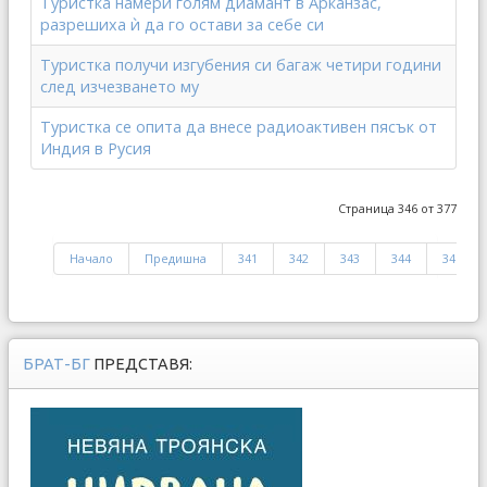
Туристка намери голям диамант в Арканзас,
разрешиха ѝ да го остави за себе си
Туристка получи изгубения си багаж четири години
след изчезването му
Туристка се опита да внесе радиоактивен пясък от
Индия в Русия
Страница 346 от 377
Начало
Предишна
341
342
343
344
345
БРАТ-БГ
ПРЕДСТАВЯ: