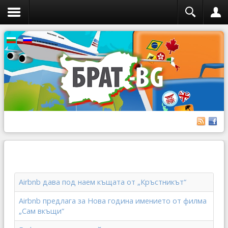
Airbnb дава под наем къщата от „Кръстникът“
Airbnb предлага за Нова година имението от филма
„Сам вкъщи“