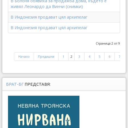
В Болоня обявиха за продажба дома, където е
живял Леонардо да Винчи (снимки)
В Индонезия продават цял архипелаг
В Индонезия продават цял архипелаг
Страница 2 от 9
Начало
Предишна
1
2
3
4
5
6
7
БРАТ-БГ
ПРЕДСТАВЯ: