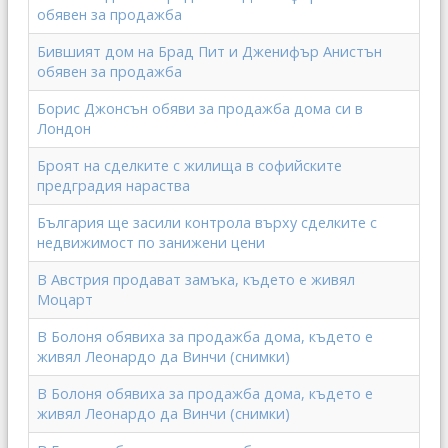
обявен за продажба
Бившият дом на Брад Пит и Дженифър Анистън
обявен за продажба
Борис Джонсън обяви за продажба дома си в
Лондон
Броят на сделките с жилища в софийските
предградия нараства
България ще засили контрола върху сделките с
недвижимост по занижени цени
В Австрия продават замъка, където е живял
Моцарт
В Болоня обявиха за продажба дома, където е
живял Леонардо да Винчи (снимки)
В Болоня обявиха за продажба дома, където е
живял Леонардо да Винчи (снимки)