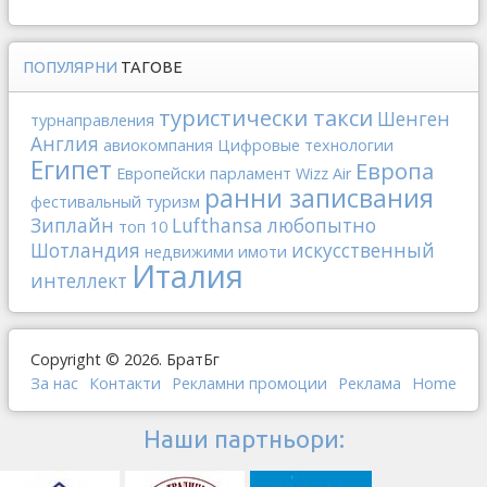
ПОПУЛЯРНИ
ТАГОВЕ
туристически такси
Шенген
турнаправления
Англия
авиокомпания
Цифровые технологии
Египет
Европа
Европейски парламент
Wizz Air
ранни записвания
фестивальный туризм
Зиплайн
Lufthansa
любопытно
топ 10
Шотландия
искусственный
недвижими имоти
Италия
интеллект
Copyright © 2026. БратБг
За нас
Контакти
Рекламни промоции
Реклама
Home
Наши партньори: