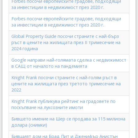
Forbes посочи европейските градове, подходящи
за инвестиции в недвижимост през 2020 г.
Forbes посочи европейските градове, подходящи
за инвестиции в недвижимост през 2020 г.
Global Property Guide посочи страните с най-бърз
ръст в цените на жилищата през II тримесечие на
2024 година
Google направи най-голямата сделка с недвижимост
в САЩ от началото на пандемията
Knight Frank посочи страните с най-голям ръст в
цените на жилищата през третото тримесечие на
2022
Knight Frank публикува рейтинг на градовете по
поскъпване на луксозните имоти
Бившето имение на Шер се продава за 115 милиона
долара (снимки)
Бившият дом на Брад Пит и Дженифър Анистън