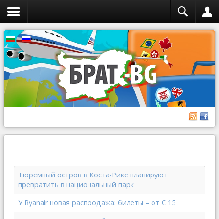
Тюремный остров в Коста-Рике планируют
превратить в национальный парк
У Ryanair новая распродажа: билеты – от € 15