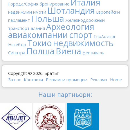
Италия
Города/София
бронирование
Шотландия
недвижими имоти
Европейски
Польша
парламент
Железнодорожный
Археология
транспорт
алания
авиакомпании
спорт
TripAdvisor
Токио
недвижимость
Несебър
Полша
Виена
Синатра
фестиваль
Copyright © 2026. БратБг
За нас
Контакти
Рекламни промоции
Реклама
Home
Наши партньори: