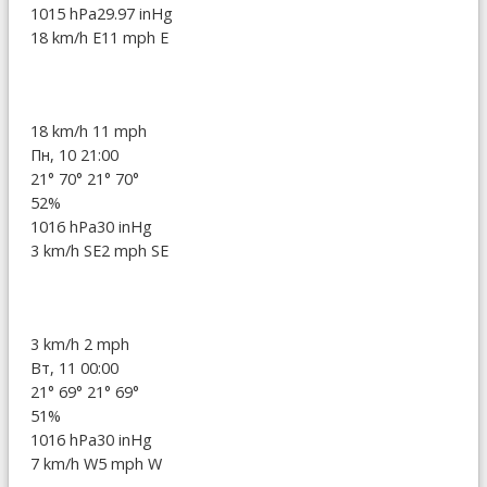
1015 hPa
29.97 inHg
18 km/h E
11 mph E
18 km/h
11 mph
Пн, 10 21:00
21°
70°
21°
70°
52%
1016 hPa
30 inHg
3 km/h SE
2 mph SE
3 km/h
2 mph
Вт, 11 00:00
21°
69°
21°
69°
51%
1016 hPa
30 inHg
7 km/h W
5 mph W