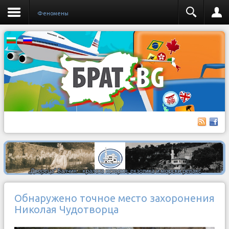
Феномены
Обнаружено точное место захоронения
Николая Чудотворца