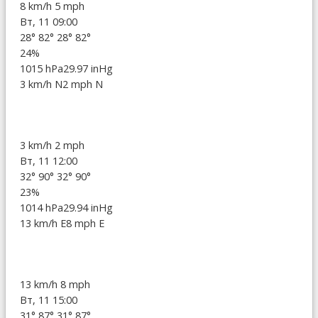
8 km/h
5 mph
Вт, 11 09:00
28°
82°
28°
82°
24%
1015 hPa
29.97 inHg
3 km/h N
2 mph N
3 km/h
2 mph
Вт, 11 12:00
32°
90°
32°
90°
23%
1014 hPa
29.94 inHg
13 km/h E
8 mph E
13 km/h
8 mph
Вт, 11 15:00
31°
87°
31°
87°