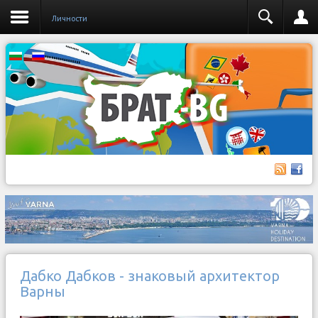
Личности
Дабко Дабков - знаковый архитектор
Варны