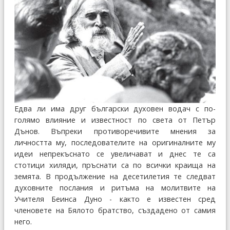
Едва ли има друг български духовен водач с по-
голямо влияние и известност по света от Петър
Дънов. Въпреки противоречивите мнения за
личността му, последователите на оригиналните му
идеи непрекъснато се увеличават и днес те са
стотици хиляди, пръснати са по всички краища на
земята. В продължение на десетилетия те следват
духовните послания и ритъма на молитвите на
Учителя Беинса Дуно - както е известен сред
членовете на Бялото братство, създадено от самия
него.