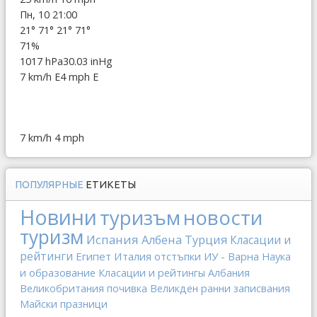
Пн, 10 21:00
21°
71°
21°
71°
71%
1017 hPa
30.03 inHg
7 km/h E
4 mph E
7 km/h
4 mph
ПОПУЛЯРНЫЕ
ЕТИКЕТЫ
Новини
туризъм
новости
туризм
Испания
Албена
Турция
Класации и
рейтинги
Египет
Италия
отстъпки
ИУ - Варна
Наука
и образование
Класации и рейтингы
Албания
Великобритания
почивка
Великден
ранни записвания
Майски празници