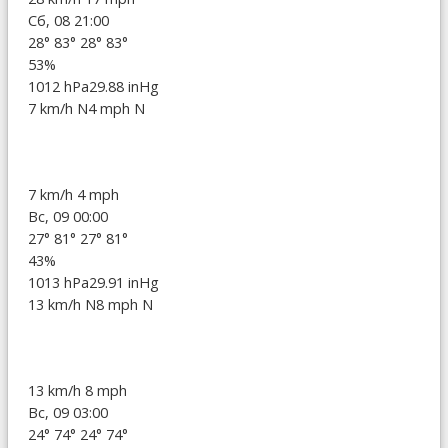
Сб, 08 21:00
28°
83°
28°
83°
53%
1012 hPa
29.88 inHg
7 km/h N
4 mph N
7 km/h
4 mph
Вс, 09 00:00
27°
81°
27°
81°
43%
1013 hPa
29.91 inHg
13 km/h N
8 mph N
13 km/h
8 mph
Вс, 09 03:00
24°
74°
24°
74°