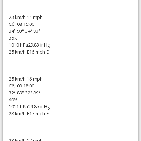
23 km/h
14 mph
Сб, 08 15:00
34°
93°
34°
93°
35%
1010 hPa
29.83 inHg
25 km/h E
16 mph E
25 km/h
16 mph
Сб, 08 18:00
32°
89°
32°
89°
40%
1011 hPa
29.85 inHg
28 km/h E
17 mph E
28 km/h
17 mph