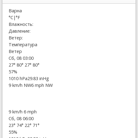
Варна
°C
|
°F
Влажность:
Давление:
Ветер:
Температура
Ветер
Сб, 08 03:00
27°
80°
27°
80°
57%
1010 hPa
29.83 inHg
9 km/h NW
6 mph NW
9 km/h
6 mph
Сб, 08 06:00
23°
74°
22°
71°
55%