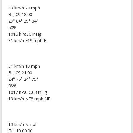
33 km/h
20 mph
Вс, 09 18:00
29°
84°
29°
84°
50%
1016 hPa
30 inHg
31 km/h E
19 mph E
31 km/h
19 mph
Вс, 09 21:00
24°
75°
24°
75°
63%
1017 hPa
30.03 inHg
13 km/h NE
8 mph NE
13 km/h
8 mph
Пн, 10 00:00