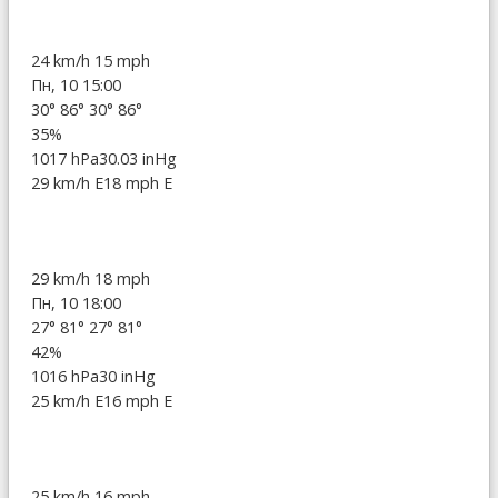
24 km/h
15 mph
Пн, 10 15:00
30°
86°
30°
86°
35%
1017 hPa
30.03 inHg
29 km/h E
18 mph E
29 km/h
18 mph
Пн, 10 18:00
27°
81°
27°
81°
42%
1016 hPa
30 inHg
25 km/h E
16 mph E
25 km/h
16 mph