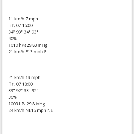
11 km/h
7 mph
Пт, 07 15:00
34°
93°
34°
93°
40%
1010 hPa
29.83 inHg
21 km/h E
13 mph E
21 km/h
13 mph
Пт, 07 18:00
33°
92°
33°
92°
36%
1009 hPa
29.8 inHg
24 km/h NE
15 mph NE