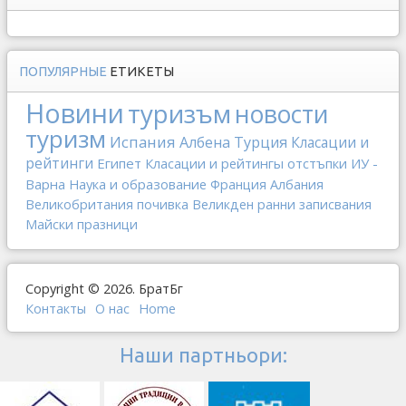
ПОПУЛЯРНЫЕ
ЕТИКЕТЫ
Новини
туризъм
новости
туризм
Испания
Албена
Турция
Класации и
рейтинги
Египет
Класации и рейтингы
отстъпки
ИУ -
Варна
Наука и образование
Франция
Албания
Великобритания
почивка
Великден
ранни записвания
Майски празници
Copyright © 2026. БратБг
Контакты
О наc
Home
Наши партньори: