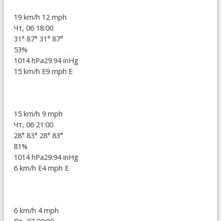
19 km/h
12 mph
Чт, 06 18:00
31°
87°
31°
87°
53%
1014 hPa
29.94 inHg
15 km/h E
9 mph E
15 km/h
9 mph
Чт, 06 21:00
28°
83°
28°
83°
81%
1014 hPa
29.94 inHg
6 km/h E
4 mph E
6 km/h
4 mph