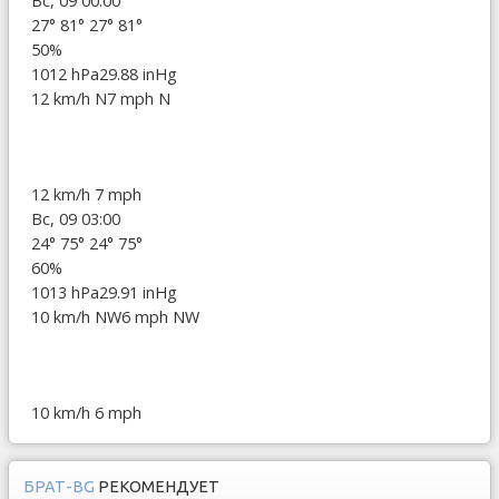
Вс, 09 00:00
27°
81°
27°
81°
50%
1012 hPa
29.88 inHg
12 km/h N
7 mph N
12 km/h
7 mph
Вс, 09 03:00
24°
75°
24°
75°
60%
1013 hPa
29.91 inHg
10 km/h NW
6 mph NW
10 km/h
6 mph
БРАТ-BG
РЕКОМЕНДУЕТ