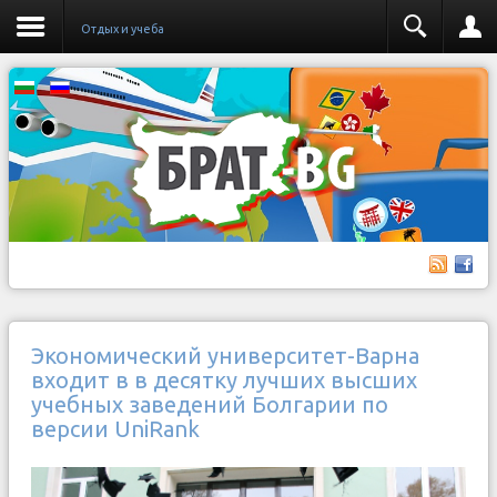
Отдых и учеба
Экономический университет-Варна
входит в в десятку лучших высших
учебных заведений Болгарии по
версии UniRank