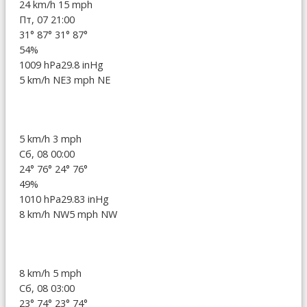
24 km/h
15 mph
Пт, 07 21:00
31°
87°
31°
87°
54%
1009 hPa
29.8 inHg
5 km/h NE
3 mph NE
5 km/h
3 mph
Сб, 08 00:00
24°
76°
24°
76°
49%
1010 hPa
29.83 inHg
8 km/h NW
5 mph NW
8 km/h
5 mph
Сб, 08 03:00
23°
74°
23°
74°