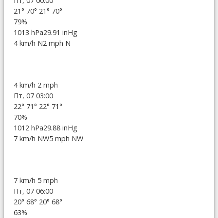
Пт, 07 00:00
21°
70°
21°
70°
79%
1013 hPa
29.91 inHg
4 km/h N
2 mph N
4 km/h
2 mph
Пт, 07 03:00
22°
71°
22°
71°
70%
1012 hPa
29.88 inHg
7 km/h NW
5 mph NW
7 km/h
5 mph
Пт, 07 06:00
20°
68°
20°
68°
63%