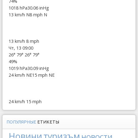
74%
1018 hPa
30.06 inHg
13 km/h N
8 mph N
13 km/h
8 mph
Чт, 13 09:00
26°
79°
26°
79°
49%
1019 hPa
30.09 inHg
24 km/h NE
15 mph NE
24 km/h
15 mph
ПОПУЛЯРНЫЕ
ЕТИКЕТЫ
Новини
туризъм
новости