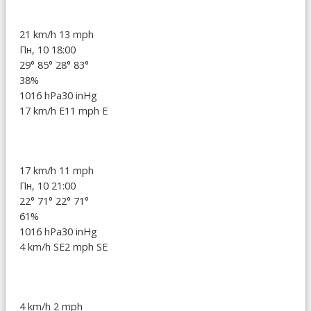
21 km/h
13 mph
Пн, 10 18:00
29°
85°
28°
83°
38%
1016 hPa
30 inHg
17 km/h E
11 mph E
17 km/h
11 mph
Пн, 10 21:00
22°
71°
22°
71°
61%
1016 hPa
30 inHg
4 km/h SE
2 mph SE
4 km/h
2 mph