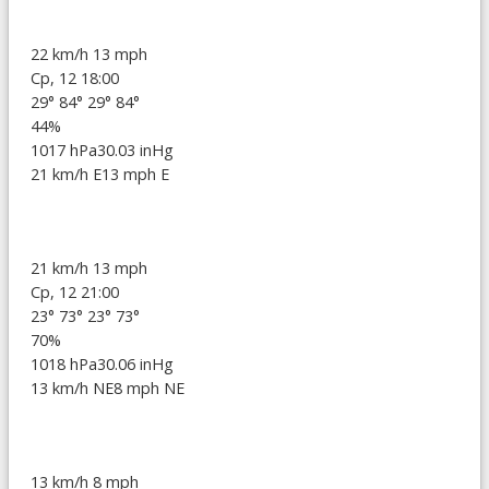
22 km/h
13 mph
Ср, 12 18:00
29°
84°
29°
84°
44%
1017 hPa
30.03 inHg
21 km/h E
13 mph E
21 km/h
13 mph
Ср, 12 21:00
23°
73°
23°
73°
70%
1018 hPa
30.06 inHg
13 km/h NE
8 mph NE
13 km/h
8 mph