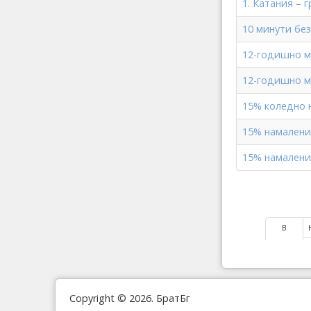
1. Катания – 
10 минути бе
12-годишно м
12-годишно м
15% коледно н
15% намаление
15% намаление
В
начало
Copyright © 2026. БратБг