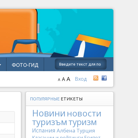
ФОТО-ГИД
A
Вход
A
A
ПОПУЛЯРНЫЕ
ЕТИКЕТЫ
Новини
новости
туризъм
туризм
Испания
Албена
Турция
Класации и рейтинги
Египет