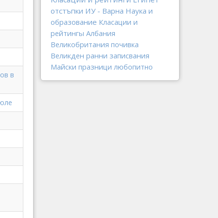
отстъпки
ИУ - Варна
Наука и
образование
Класации и
рейтингы
Албания
Великобритания
почивка
Великден
ранни записвания
Майски празници
любопитно
ов в
июле