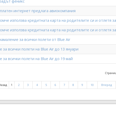
градът феникс
зплатен интернет предлага авиокомпания
омче използва кредитната карта на родителите си и отлетя з
омче използва кредитната карта на родителите си и отлетя з
амаление за всички полети от Blue Air
 за всички полети на Blue Air до 13 януари
 за всички полети на Blue Air до 19 май
Страниц
Назад
1
2
3
4
5
6
7
8
9
10
Вперед