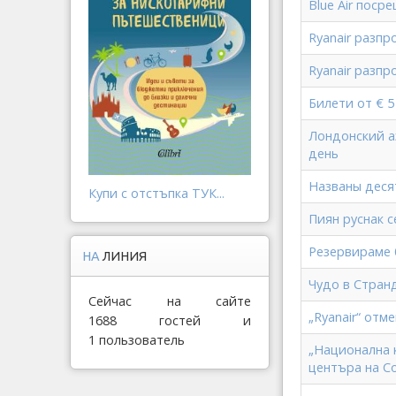
Blue Air поср
Ryanair разпр
Ryanair разпр
Билети от € 5
Лондонский а
день
Названы деся
Купи с отстъпка ТУК...
Пиян руснак с
Резервираме б
НА
ЛИНИЯ
Чудо в Стран
Сейчас на сайте
„Ryanair“ отм
1688 гостей и
1 пользователь
„Национална 
центъра на С