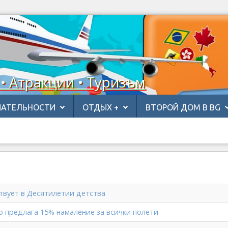
 • Атракции • Туризъм
АТЕЛЬНОСТИ
ОТДЫХ +
ВТОРОЙ ДОМ В BG
ствует в Десятилетии детства
во предлага 15% намаление за всички полети