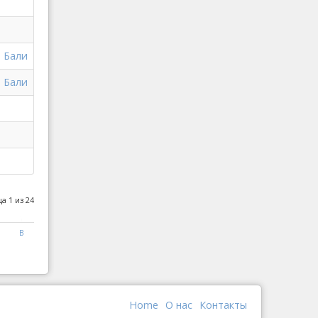
а Бали
а Бали
а 1 из 24
В
конец
Home
О наc
Контакты