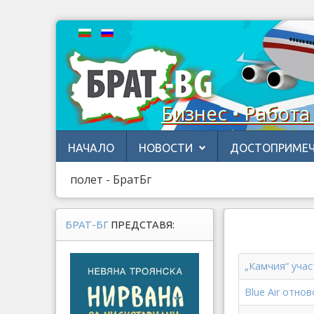
Бизнес • Работа
НАЧАЛО
НОВОСТИ
ДОСТОПРИМЕЧ
полет - БратБг
БРАТ-БГ
ПРЕДСТАВЯ:
„Камчия“ уча
Blue Air отно