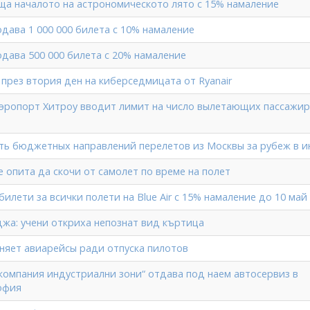
еща началото на астрономическото лято с 15% намаление
одава 1 000 000 билета с 10% намаление
одава 500 000 билета с 20% намаление
 през втория ден на киберседмицата от Ryanair
эропорт Хитроу вводит лимит на число вылетающих пассажир
ть бюджетных направлений перелетов из Москвы за рубеж в 
е опита да скочи от самолет по време на полет
илети за всички полети на Blue Air с 15% намаление до 10 май
джа: учени откриха непознат вид къртица
еняет авиарейсы ради отпуска пилотов
компания индустриални зони“ отдава под наем автосервиз в
офия