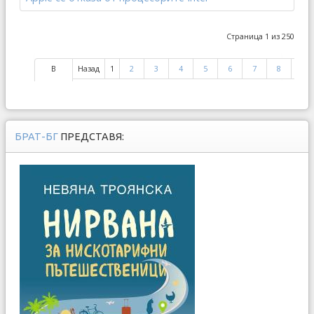
Страница 1 из 250
В
Назад
1
2
3
4
5
6
7
8
9
начало
БРАТ-БГ
ПРЕДСТАВЯ: