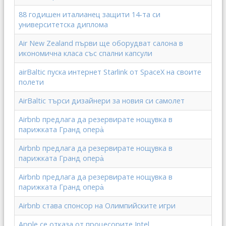
88 годишен италианец защити 14-та си
университетска диплома
Air New Zealand първи ще оборудват салона в
икономична класа със спални капсули
airBaltic пуска интернет Starlink от SpaceX на своите
полети
AirBaltic търси дизайнери за новия си самолет
Airbnb предлага да резервирате нощувка в
парижката Гранд опера̀
Airbnb предлага да резервирате нощувка в
парижката Гранд опера̀
Airbnb предлага да резервирате нощувка в
парижката Гранд опера̀
Airbnb става спонсор на Олимпийските игри
Apple се отказа от процесорите Intel