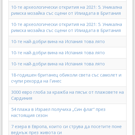
10-те археологически открития на 2021: 5. Уникална
римска мозайка със сцени от Илиадата в Британия
10-те археологически открития на 2021: 5. Уникална
римска мозайка със сцени от Илиадата в Британия
10-те най-добри вина на Испания това лято
10-те най-добри вина на Испания това лято
10-те най-добри вина на Испания това лято
18-годишен британец обиколи света със самолет и
счупи рекорда на Гинес
3000 евро глоба за кражба на пясък от плажовете на
Сардиния
54 плажа в Израел получиха „Син флаг“ през
настоящия сезон
7 езера в Европа, които си струва да посетите поне
веднъж през живота си