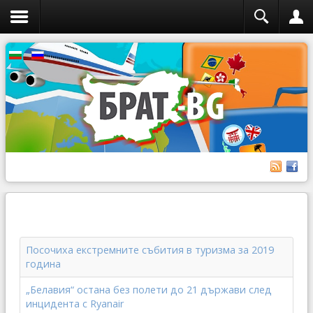
Посочиха екстремните събития в туризма за 2019
година
„Белавия“ остана без полети до 21 държави след
инцидента с Ryanair