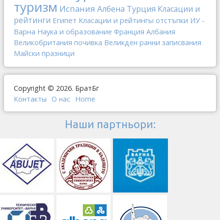
туризм
Испания
Албена
Турция
Класации и
рейтинги
Египет
Класации и рейтингы
отстъпки
ИУ -
Варна
Наука и образование
Франция
Албания
Великобритания
почивка
Великден
ранни записвания
Майски празници
Copyright © 2026. БратБг
Контакты
О наc
Home
Наши партньори: