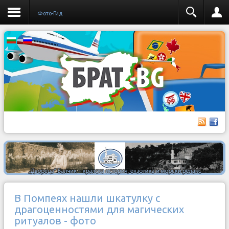
Фото-Гид
В Помпеях нашли шкатулку с
драгоценностями для магических
ритуалов - фото