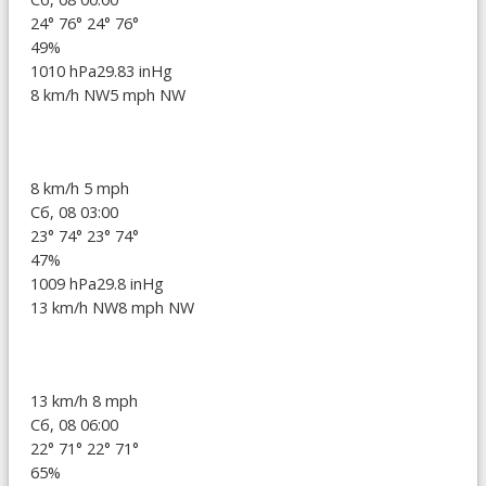
24°
76°
24°
76°
49%
1010 hPa
29.83 inHg
8 km/h NW
5 mph NW
8 km/h
5 mph
Сб, 08 03:00
23°
74°
23°
74°
47%
1009 hPa
29.8 inHg
13 km/h NW
8 mph NW
13 km/h
8 mph
Сб, 08 06:00
22°
71°
22°
71°
65%