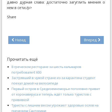
давно дурная слава: достаточно загуглить мнения о
нем в сети./p>
Share
Назад
Вперед
Прочитать ещё
В греческом ресторане за шесть кальмаров
потребовали € 600
Застрявший в чужой стране из-за карантина студент
поехал домой на велосипеде
Первый остров в Средиземноморье поголовно привит
от коронавируса и теперь ждёт только туристов с
прививкой
Туристы с лишним весом угрожают здоровью ослов на
греческом Санторини