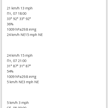
21 km/h
13 mph
Пт, 07 18:00
33°
92°
33°
92°
36%
1009 hPa
29.8 inHg
24 km/h NE
15 mph NE
24 km/h
15 mph
Пт, 07 21:00
31°
87°
31°
87°
54%
1009 hPa
29.8 inHg
5 km/h NE
3 mph NE
5 km/h
3 mph
Сб, 08 00:00