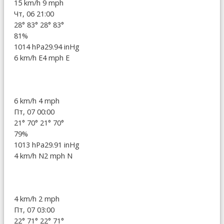
15 km/h
9 mph
Чт, 06 21:00
28°
83°
28°
83°
81%
1014 hPa
29.94 inHg
6 km/h E
4 mph E
6 km/h
4 mph
Пт, 07 00:00
21°
70°
21°
70°
79%
1013 hPa
29.91 inHg
4 km/h N
2 mph N
4 km/h
2 mph
Пт, 07 03:00
22°
71°
22°
71°