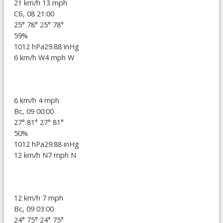
21 km/h
13 mph
Сб, 08 21:00
25°
78°
25°
78°
59%
1012 hPa
29.88 inHg
6 km/h W
4 mph W
6 km/h
4 mph
Вс, 09 00:00
27°
81°
27°
81°
50%
1012 hPa
29.88 inHg
12 km/h N
7 mph N
12 km/h
7 mph
Вс, 09 03:00
24°
75°
24°
75°