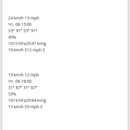
24 km/h
15 mph
Чт, 06 15:00
33°
91°
33°
91°
45%
1015 hPa
29.97 inHg
19 km/h E
12 mph E
19 km/h
12 mph
Чт, 06 18:00
31°
87°
31°
87°
53%
1014 hPa
29.94 inHg
15 km/h E
9 mph E