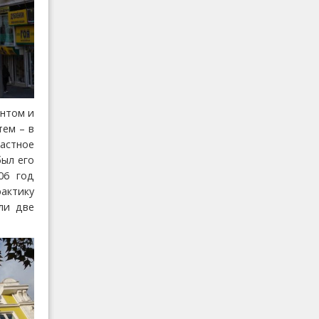
антом и
тем – в
астное
был его
06 год
рактику
ли две