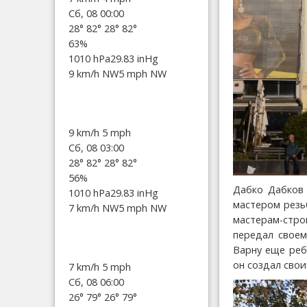
Сб, 08 00:00
28°
82°
28°
82°
63%
1010 hPa
29.83 inHg
9 km/h NW
5 mph NW
9 km/h
5 mph
Сб, 08 03:00
28°
82°
28°
82°
56%
Дабко Дабков 
1010 hPa
29.83 inHg
мастером резь
7 km/h NW
5 mph NW
мастерам-стро
передал своем
Варну еще реб
он создал сво
7 km/h
5 mph
Сб, 08 06:00
26°
79°
26°
79°