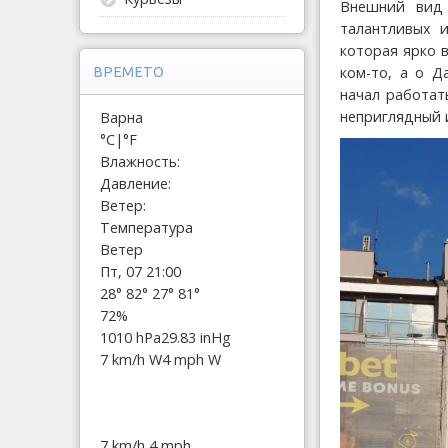
Внешний вид 
талантливых и
которая ярко в
ком-то, а о Д
ВРЕМЕТО
начал работат
неприглядный 
Варна
°C
|
°F
Влажность:
Давление:
Ветер:
Температура
Ветер
Пт, 07 21:00
28°
82°
27°
81°
72%
1010 hPa
29.83 inHg
7 km/h W
4 mph W
7 km/h
4 mph