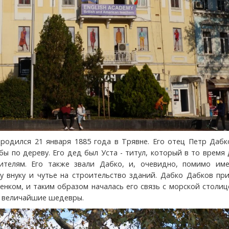
родился 21 января 1885 года в Трявне. Его отец Петр Дабк
бы по дереву. Его дед был Уста - титул, который в то время
ителям. Его также звали Дабко, и, очевидно, помимо име
у внуку и чутье на строительство зданий. Дабко Дабков пр
енком, и таким образом началась его связь с морской столиц
и величайшие шедевры.