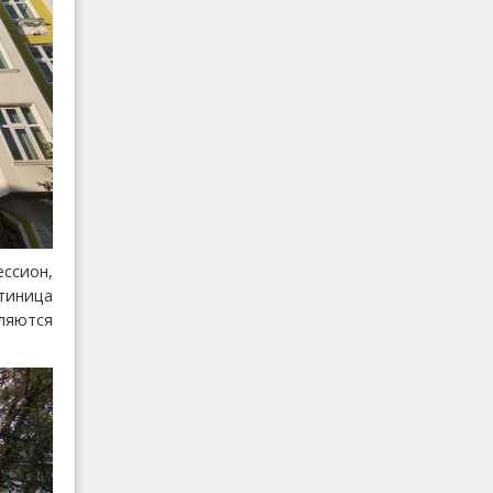
ссион,
тиница
ляются