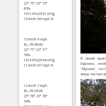
23°
73°
23°
73°
65%
1013 hPa
29.91 inHg
15 km/h N
9 mph N
15 km/h
9 mph
Вс, 09 06:00
22°
71°
22°
71°
76%
В своей прак
1014 hPa
29.94 inHg
барокко, нео
12 km/h N
7 mph N
"Мусала", гос
лишь частью в
12 km/h
7 mph
Вс, 09 09:00
25°
78°
25°
78°
54%