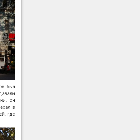
ов был
 давали
ни, он
иехал в
ей, где