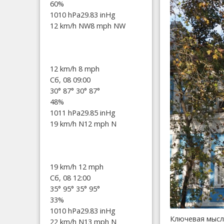
60%
1010 hPa
29.83 inHg
12 km/h NW
8 mph NW
12 km/h
8 mph
Сб, 08 09:00
30°
87°
30°
87°
48%
1011 hPa
29.85 inHg
19 km/h N
12 mph N
19 km/h
12 mph
Сб, 08 12:00
35°
95°
35°
95°
33%
1010 hPa
29.83 inHg
Ключевая мысл
22 km/h N
13 mph N