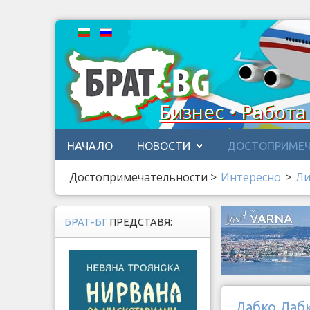
Бизнес • Работа
НАЧАЛО
НОВОСТИ
ДОСТОПРИМЕЧ
Достопримечательности
>
Интересно
>
Ли
БРАТ-БГ
ПРЕДСТАВЯ:
Дабко Даб