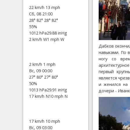
22 km/h
13 mph
Сб, 08 21:00
28°
82°
28°
82°
55%
1012 hPa
29.88 inHg
2 km/h W
1 mph W
Дабков окончи
навыками. По 
ногу со вре
2 km/h
1 mph
архитектурное
Вс, 09 00:00
первый крупн
27°
80°
27°
80°
является чрез
50%
и женился на
1013 hPa
29.91 inHg
дочери - Иванк
17 km/h N
10 mph N
17 km/h
10 mph
Вс, 09 03:00