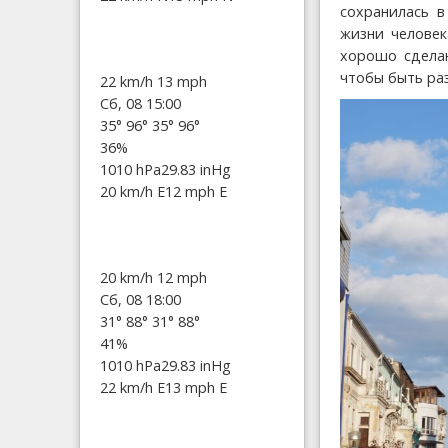
сохранилась в
жизни человек
хорошо сделан
чтобы быть раз
22 km/h
13 mph
Сб, 08 15:00
35°
96°
35°
96°
36%
1010 hPa
29.83 inHg
20 km/h E
12 mph E
20 km/h
12 mph
Сб, 08 18:00
31°
88°
31°
88°
41%
1010 hPa
29.83 inHg
22 km/h E
13 mph E