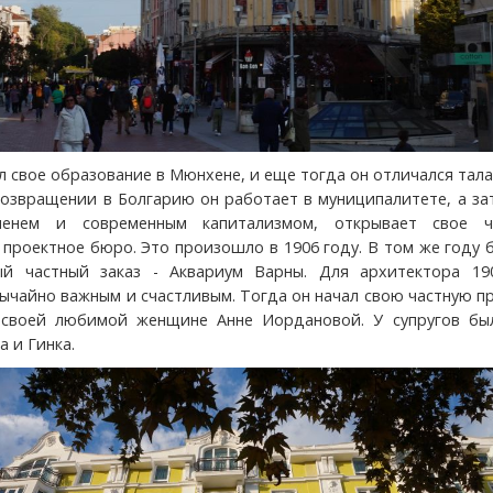
л свое образование в Мюнхене, и еще тогда он отличался тал
возвращении в Болгарию он работает в муниципалитете, а за
менем и современным капитализмом, открывает свое ч
 проектное бюро. Это произошло в 1906 году. В том же году 
ый частный заказ - Аквариум Варны. Для архитектора 19
вычайно важным и счастливым. Тогда он начал свою частную п
 своей любимой женщине Анне Иордановой. У супругов бы
а и Гинка.