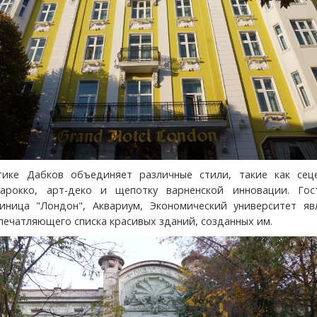
тике Дабков объединяет различные стили, такие как сеце
барокко, арт-деко и щепотку варненской инновации. Гос
тиница "Лондон", Аквариум, Экономический университет яв
печатляющего списка красивых зданий, созданных им.