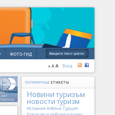
ФОТО-ГИД
A
Вход
A
A
ПОПУЛЯРНЫЕ
ЕТИКЕТЫ
Новини
туризъм
новости
туризм
Испания
Албена
Турция
Класации и рейтинги
Египет