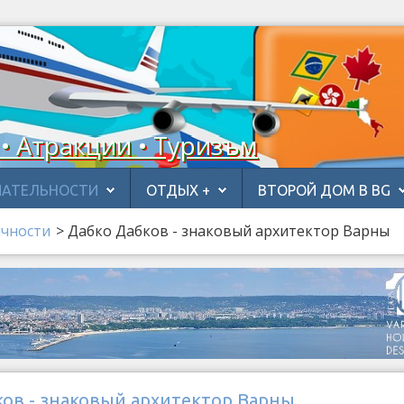
 • Атракции • Туризъм
АТЕЛЬНОСТИ
ОТДЫХ +
ВТОРОЙ ДОМ В BG
чности
>
Дабко Дабков - знаковый архитектор Варны
ков - знаковый архитектор Варны