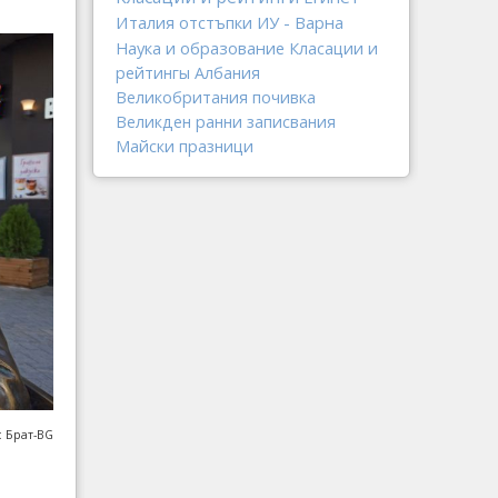
Италия
отстъпки
ИУ - Варна
Наука и образование
Класации и
рейтингы
Албания
Великобритания
почивка
Великден
ранни записвания
Майски празници
: Брат-BG