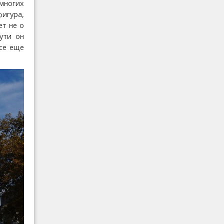
многих
игура,
ет не о
ути он
се еще