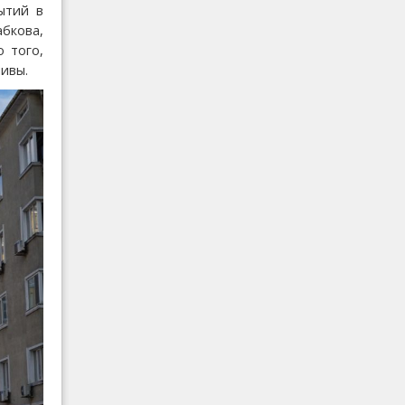
ытий в
абкова,
 того,
ливы.