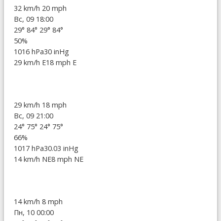
32 km/h
20 mph
Вс, 09 18:00
29°
84°
29°
84°
50%
1016 hPa
30 inHg
29 km/h E
18 mph E
29 km/h
18 mph
Вс, 09 21:00
24°
75°
24°
75°
66%
1017 hPa
30.03 inHg
14 km/h NE
8 mph NE
14 km/h
8 mph
Пн, 10 00:00