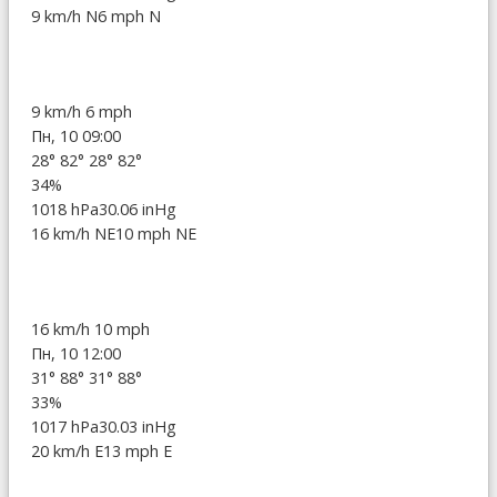
9 km/h N
6 mph N
9 km/h
6 mph
Пн, 10 09:00
28°
82°
28°
82°
34%
1018 hPa
30.06 inHg
16 km/h NE
10 mph NE
16 km/h
10 mph
Пн, 10 12:00
31°
88°
31°
88°
33%
1017 hPa
30.03 inHg
20 km/h E
13 mph E