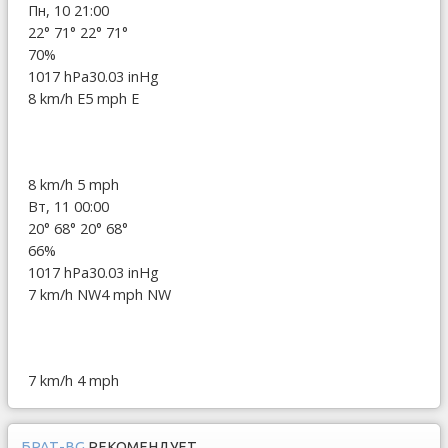
Пн, 10 21:00
22°
71°
22°
71°
70%
1017 hPa
30.03 inHg
8 km/h E
5 mph E
8 km/h
5 mph
Вт, 11 00:00
20°
68°
20°
68°
66%
1017 hPa
30.03 inHg
7 km/h NW
4 mph NW
7 km/h
4 mph
БРАТ-BG
РЕКОМЕНДУЕТ