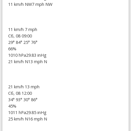
11 km/h NW
7 mph NW
11 km/h
7 mph
Сб, 08 09:00
29°
84°
25°
76°
66%
1010 hPa
29.83 inHg
21 km/h N
13 mph N
21 km/h
13 mph
Сб, 08 12:00
34°
93°
30°
86°
45%
1011 hPa
29.85 inHg
25 km/h N
16 mph N