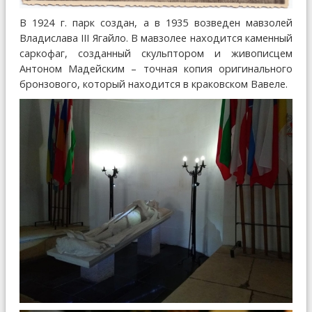
В 1924 г. парк создан, а в 1935 возведен мавзолей
Владислава III Ягайло. В мавзолее находится каменный
саркофаг, созданный скульптором и живописцем
Антоном Мадейским – точная копия оригинального
бронзового, который находится в краковском Вавеле.