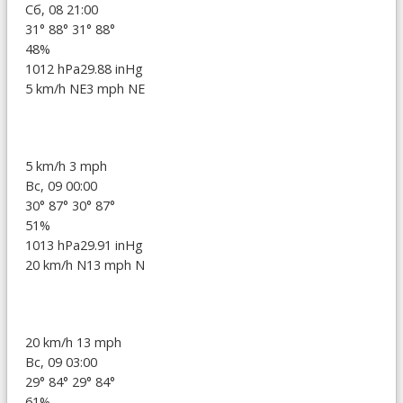
Сб, 08 21:00
31°
88°
31°
88°
48%
1012 hPa
29.88 inHg
5 km/h NE
3 mph NE
5 km/h
3 mph
Вс, 09 00:00
30°
87°
30°
87°
51%
1013 hPa
29.91 inHg
20 km/h N
13 mph N
20 km/h
13 mph
Вс, 09 03:00
29°
84°
29°
84°
61%