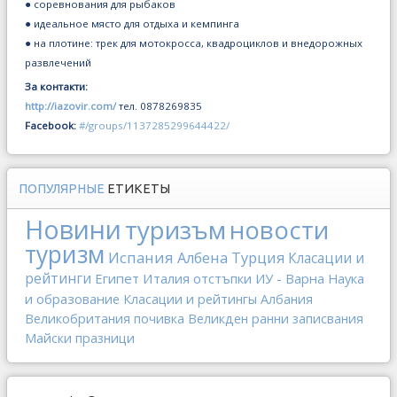
● соревнования для рыбаков
● идеальное място для отдыха и кемпинга
● на плотине: трек для мотокросса, квадроциклов и внедорожных
развлечений
За контакти:
http://iazovir.com/
тел. 0878269835
Facebook:
#/groups/1137285299644422/
ПОПУЛЯРНЫЕ
ЕТИКЕТЫ
Новини
туризъм
новости
туризм
Испания
Албена
Турция
Класации и
рейтинги
Египет
Италия
отстъпки
ИУ - Варна
Наука
и образование
Класации и рейтингы
Албания
Великобритания
почивка
Великден
ранни записвания
Майски празници