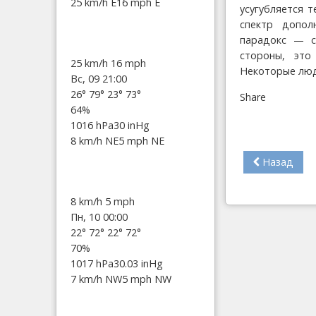
25 km/h E
16 mph E
усугубляется 
спектр допол
парадокс — с
стороны, это
25 km/h
16 mph
Некоторые люд
Вс, 09 21:00
26°
79°
23°
73°
Share
64%
1016 hPa
30 inHg
8 km/h NE
5 mph NE
Назад
8 km/h
5 mph
Пн, 10 00:00
22°
72°
22°
72°
70%
1017 hPa
30.03 inHg
7 km/h NW
5 mph NW