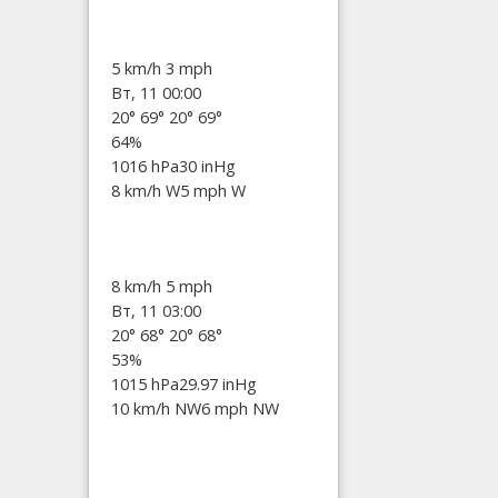
5 km/h
3 mph
Вт, 11 00:00
20°
69°
20°
69°
64%
1016 hPa
30 inHg
8 km/h W
5 mph W
8 km/h
5 mph
Вт, 11 03:00
20°
68°
20°
68°
53%
1015 hPa
29.97 inHg
10 km/h NW
6 mph NW