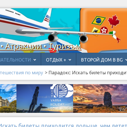
 • Атракции • Туризъм
АТЕЛЬНОСТИ
ОТДЫХ +
ВТОРОЙ ДОМ В BG
тешествия по миру
>
Парадокс: Искать билеты приходи
Искать билеты приходится дольше, чем лете