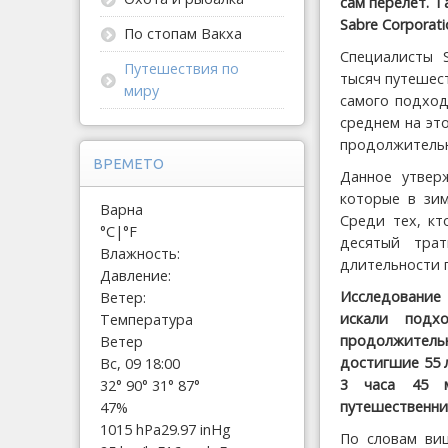
сам перелет. 
Sabre Corporat
По стопам Вакха
Специалисты S
Путешествия по
тысяч путешес
миру
самого подход
среднем на эт
продолжительн
ВРЕМЕТО
Данное утвер
которые в зим
Варна
Среди тех, кт
°C
|
°F
десятый тра
Влажность:
длительности 
Давление:
Исследование
Ветер:
искали под
Температура
продолжитель
Ветер
достигшие 55 
Вс, 09 18:00
3 часа 45 м
32°
90°
31°
87°
путешественник
47%
1015 hPa
29.97 inHg
По словам виц