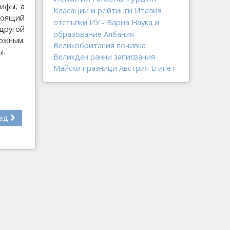
ифы, а
Класации и рейтинги
Италия
тоящий
отстъпки
ИУ - Варна
Наука и
другой
образование
Албания
ожным.
Великобритания
почивка
ы.
Великден
ранни записвания
Майски празници
Австрия
Египет
ед