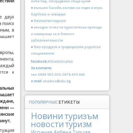
шествий
лоби бар, оборудвана обща кухня
● външен басейн, кътове за отдих и игри,
барбекю и чеверме
е двух
● безплатен паркинг
а поиск
● изходна точка за туристически преходи
ным, в
и намиращи се в близост
евышает
забележителности
● био-продукти и традиционни родопски
вропы,
специалитети
нента.
facebook:
#ShadeetsaHut
каждый
За контакти:
ется к
тел: 0888 003 303; 0878 493 440
e-mail:
shadiica@abv.bg
альных
ышает
ждане,
ПОПУЛЯРНЫЕ
ЕТИКЕТЫ
емени —
Новини
туризъм
янские
инут.
новости
туризм
туация
Испания
Албена
Турция