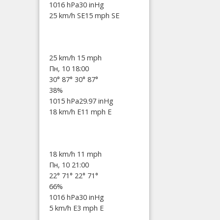
1016 hPa
30 inHg
25 km/h SE
15 mph SE
25 km/h
15 mph
Пн, 10 18:00
30°
87°
30°
87°
38%
1015 hPa
29.97 inHg
18 km/h E
11 mph E
18 km/h
11 mph
Пн, 10 21:00
22°
71°
22°
71°
66%
1016 hPa
30 inHg
5 km/h E
3 mph E