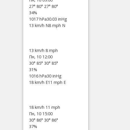
27°
80°
27°
80°
34%
1017 hPa
30.03 inHg
13 km/h N
8 mph N
13 km/h
8 mph
Пн, 10 12:00
30°
85°
30°
85°
31%
1016 hPa
30 inHg
18 km/h E
11 mph E
18 km/h
11 mph
Пн, 10 15:00
30°
86°
30°
86°
37%