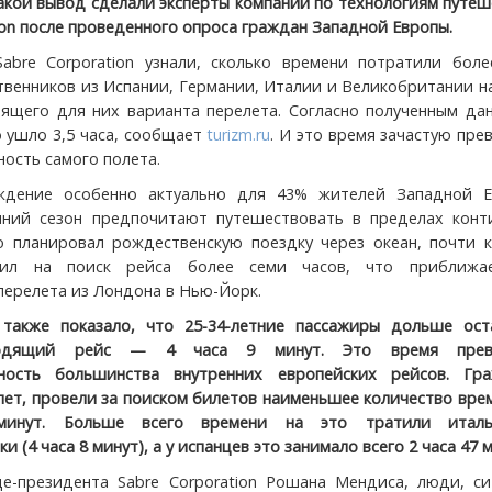
Такой вывод сделали эксперты компании по технологиям путе
ion после проведенного опроса граждан Западной Европы.
abre Corporation узнали, сколько времени потратили боле
твенников из Испании, Германии, Италии и Великобритании н
ящего для них варианта перелета. Согласно полученным дан
о ушло 3,5 часа, сообщает
turizm.ru
. И это время зачастую пр
ость самого полета.
ждение особенно актуально для 43% жителей Западной Е
ний сезон предпочитают путешествовать в пределах конти
о планировал рождественскую поездку через океан, почти 
тил на поиск рейса более семи часов, что приближа
перелета из Лондона в Нью-Йорк.
 также показало, что 25-34-летние пассажиры дольше ост
ходящий рейс — 4 часа 9 минут. Это время прев
ность большинства внутренних европейских рейсов. Гра
лет, провели за поиском билетов наименьшее количество вр
инут. Больше всего времени на это тратили италь
и (4 часа 8 минут), а у испанцев это занимало всего 2 часа 47 м
е-президента Sabre Corporation Рошана Мендиса, люди, си