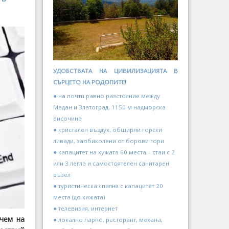
УДОБСТВАТА НА ЦИВИЛИЗАЦИЯТА В
СЪРЦЕТО НА РОДОПИТЕ!
● на почти равно разстояние между
Мадан и Златоград, 1150 м надморска
височина
● кристален въздух, обширни горски
ливади, заобиколени от борови гори
● капацитет на хужата 60 места – стаи с 2
или 3 легла и самостоятелен санитарен
възел
● туристическа спалня с капацитет 20
места (до хижата)
● телевизия, интернет
чем на
● локално парно, ресторант, механа,