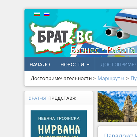
Бизнес • Работа
НАЧАЛО
НОВОСТИ
ДОСТОПРИМЕЧ
Достопримечательности
>
Маршруты
>
Пу
БРАТ-БГ
ПРЕДСТАВЯ:
Парадокс: 