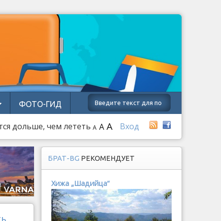
ФОТО-ГИД
A
тся дольше, чем лететь
Вход
A
A
БРАТ-BG
РЕКОМЕНДУЕТ
Хижа „Шадийца“
ть