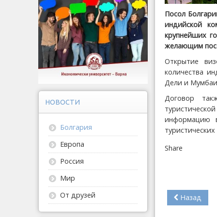
Посол Болгари
индийской ко
крупнейших го
желающим пос
Открытие виз
количества ин
Дели и Мумбаи 
Договор так
НОВОСТИ
туристической
информацию в
Болгария
туристических 
Европа
Share
Россия
Мир
От друзей
Назад