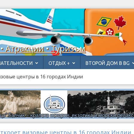
 • Атракции • Туризъм
АТЕЛЬНОСТИ
ОТДЫХ +
ВТОРОЙ ДОМ В BG
изовые центры в 16 городах Индии
откроет визовые центры в 16 городах Индии