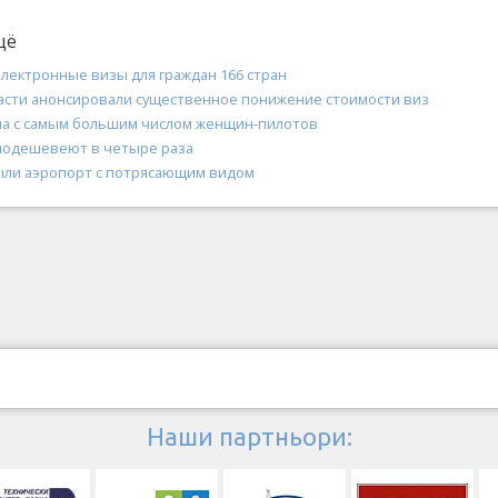
щё
электронные визы для граждан 166 стран
асти анонсировали существенное понижение стоимости виз
на с самым большим числом женщин-пилотов
подешевеют в четыре раза
ыли аэропорт с потрясающим видом
Наши партньори: