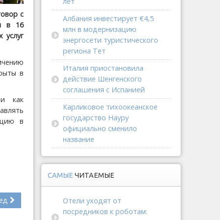
лет
овор с
Албания инвестирует €4,5
ы в 16
млн в модернизацию
 услуг
энергосети туристического
региона Тет
ичению
Италия приостановила
рыты в
действие Шенгенского
соглашения с Испанией
ии как
Карликовое тихоокеанское
авлять
государство Науру
ацию в
официально сменило
название
САМЫЕ
ЧИТАЕМЫЕ
ед
Отели уходят от
посредников к роботам: