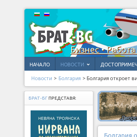
Бизнес • Работа
НАЧАЛО
НОВОСТИ
ДОСТОПРИМЕЧ
Новости
>
Бoлгария
>
Болгария откроет в
БРАТ-БГ
ПРЕДСТАВЯ:
Болгария 