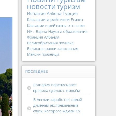
новости
туризм
Испания
Албена
Турция
Класации и рейтинги
Египет
Класации и рейтингы
отстъпки
ИУ - Варна
Наука и образование
Франция
Албания
Великобритания
почивка
Великден
ранни записвания
Майски празници
ПОСЛЕДНЕЕ
Болгария переписывает
правила сделок с жильём
В Англии заработал самый
длинный экстремальный
спуск, которого ждали 15