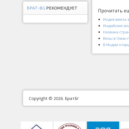
БРАТ-BG
РЕКОМЕНДУЕТ
Прочитать е
Индия ввела 
Индийские вл
Названа стра
Визы в Оман 
В Индии откр
Copyright © 2026. БратБг