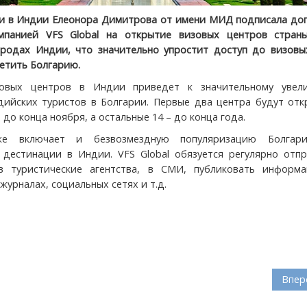
и в Индии Елеонора Димитрова от имени МИД подписала дог
мпанией VFS Global на открытие визовых центров стран
родах Индии, что значительно упростит доступ до визовых
етить Болгарию.
овых центров в Индии приведет к значительному увел
дийских туристов в Болгарии. Первые два центра будут отк
до конца ноября, а остальные 14 – до конца года.
же включает и безвозмездную популяризацию Болгар
 дестинации в Индии. VFS Global обязуется регулярно отпр
 туристические агентства, в СМИ, публиковать информ
журналах, социальных сетях и т.д.
Впер