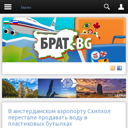
Европа
В амстердамском аэропорту Схипхол
перестали продавать воду в
пластиковых бутылках