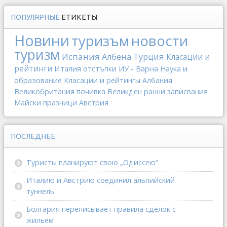
ПОПУЛЯРНЫЕ
ЕТИКЕТЫ
Новини
туризъм
новости
туризм
Испания
Албена
Турция
Класации и
рейтинги
Италия
отстъпки
ИУ - Варна
Наука и
образование
Класации и рейтингы
Албания
Великобритания
почивка
Великден
ранни записвания
Майски празници
Австрия
ПОСЛЕДНЕЕ
Туристы планируют свою „Одиссею“
Италию и Австрию соединил альпийский
туннель
Болгария переписывает правила сделок с
жильём