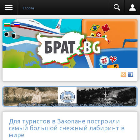
Европа
Для туристов в Закопане построили
самый большой снежный лабиринт в
мире