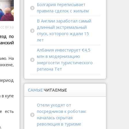
Болгария переписывает
правила сделок с жильём
В Англии заработал самый
длинный экстремальный
CC BY 3.0
спуск, которого ждали 15
езд по
лет
анский
Албания инвестирует €4,5
млн в модернизацию
рию. На
энергосети туристического
нхене,
региона Тет
период
САМЫЕ
ЧИТАЕМЫЕ
 в купе
Отели уходят от
е есть
посредников к роботам:
началась скрытая
революция в туризме
.