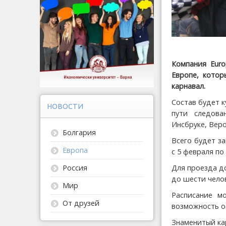
Компания Euro
Европе, кото
карнавал.
Состав будет 
НОВОСТИ
пути следова
Инсбруке, Веро
Болгария
Всего будет з
Европа
с 5 февраля по
Для проезда до
Россия
до шести челове
Мир
Расписание м
От друзей
возможность о
Знаменитый кар