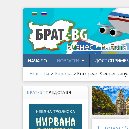
Бизнес • Работа
НАЧАЛО
НОВОСТИ
ДОСТОПРИМЕЧ
Новости
>
Европа
>
European Sleeper запу
БРАТ-БГ
ПРЕДСТАВЯ:
European S