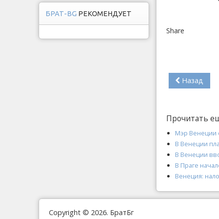
БРАТ-BG
РЕКОМЕНДУЕТ
Share
Назад
Прочитать е
Мэр Венеции 
В Венеции пла
В Венеции вво
В Праге нача
Венеция: нало
Copyright © 2026. БратБг