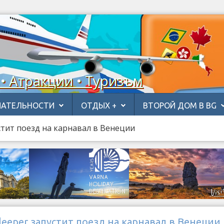
 • Атракции • Туризъм
АТЕЛЬНОСТИ
ОТДЫХ +
ВТОРОЙ ДОМ В BG
стит поезд на карнавал в Венеции
leeper запустит поезд на карнавал в Венеции