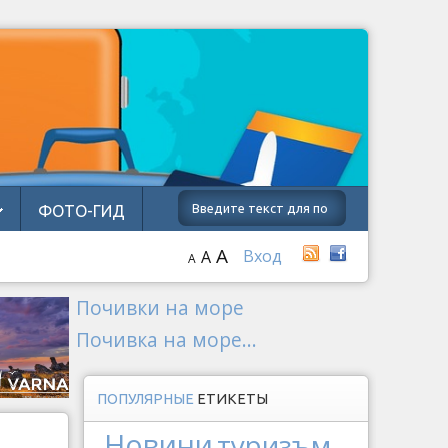
ФОТО-ГИД
A
Вход
A
A
Почивки на море
Почивка на море...
ПОПУЛЯРНЫЕ
ЕТИКЕТЫ
Новини
туризъм