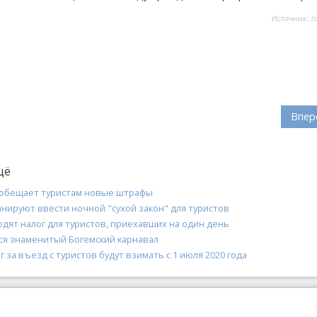
Источник:
t
Впер
щё
обещает туристам новые штрафы
нируют ввести ночной "сухой закон" для туристов
дят налог для туристов, приехавших на один день
лся знаменитый Богемский карнавал
г за въезд с туристов будут взимать с 1 июля 2020 года