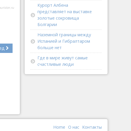
Курорт Албена
ourister.ru
представляет на выставке
золотые сокровища
Болгарии
Наземной границы между
Испанией и Гибралтаром
больше нет
ед
Где в мире живут самые
счастливые люди
Home
О наc
Контакты