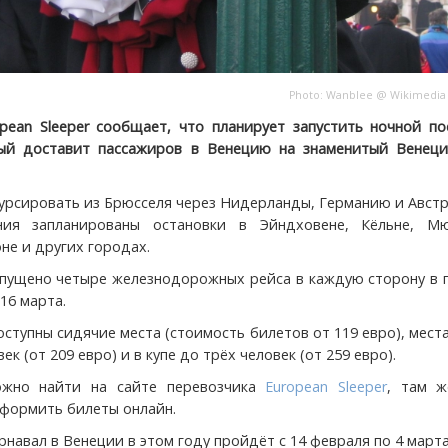
Photo:
Wanblee
@
Wikimedia
pean Sleeper сообщает, что планирует запустить ночной по
рый доставит пассажиров в Венецию на знаменитый Венеци
курсировать из Брюсселя через Нидерланды, Германию и Авст
ния запланированы остановки в Эйндховене, Кёльне, Мю
не и других городах.
апущено четыре железнодорожных рейса в каждую сторону в 
 16 марта.
ступны сидячие места (стоимость билетов от 119 евро), места
к (от 209 евро) и в купе до трёх человек (от 259 евро).
ожно найти на сайте перевозчика
European Sleeper
, там ж
формить билеты онлайн.
навал в Венеции в этом году пройдёт с 14 февраля по 4 марта