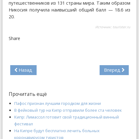
путешественников из 131 страны мира. Таким образом
Никосия получила наивысший общий балл — 18.6 из
20.
Источник:
tourister.ru
Share
Назад
Вперед
Прочитать ещё
Пафос признан лучшим городком для жизни
В фейковый тур на Кипр отправили более ста человек
Кипр: Лимассол готовит свой традиционный винный
фестивал
На Кипре будут бесплатно лечить больных
коронавирусом туристов