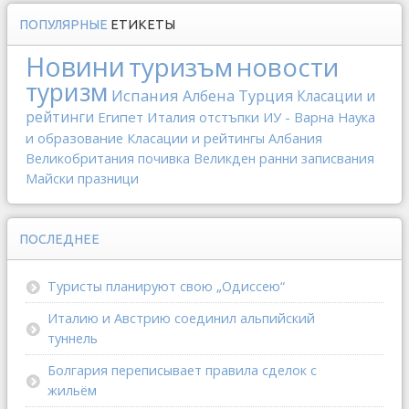
ПОПУЛЯРНЫЕ
ЕТИКЕТЫ
Новини
туризъм
новости
туризм
Испания
Албена
Турция
Класации и
рейтинги
Египет
Италия
отстъпки
ИУ - Варна
Наука
и образование
Класации и рейтингы
Албания
Великобритания
почивка
Великден
ранни записвания
Майски празници
ПОСЛЕДНЕЕ
Туристы планируют свою „Одиссею“
Италию и Австрию соединил альпийский
туннель
Болгария переписывает правила сделок с
жильём