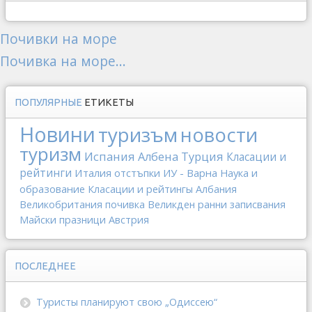
Почивки на море
Почивка на море...
ПОПУЛЯРНЫЕ
ЕТИКЕТЫ
Новини
туризъм
новости
туризм
Испания
Албена
Турция
Класации и
рейтинги
Италия
отстъпки
ИУ - Варна
Наука и
образование
Класации и рейтингы
Албания
Великобритания
почивка
Великден
ранни записвания
Майски празници
Австрия
ПОСЛЕДНЕЕ
Туристы планируют свою „Одиссею“