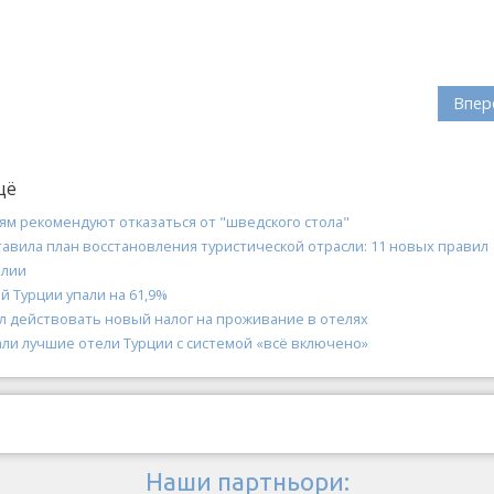
Впер
щё
ям рекомендуют отказаться от "шведского стола"
авила план восстановления туристической отрасли: 11 новых правил
алии
 Турции упали на 61,9%
ал действовать новый налог на проживание в отелях
али лучшие отели Турции с системой «всё включено»
Наши партньори: