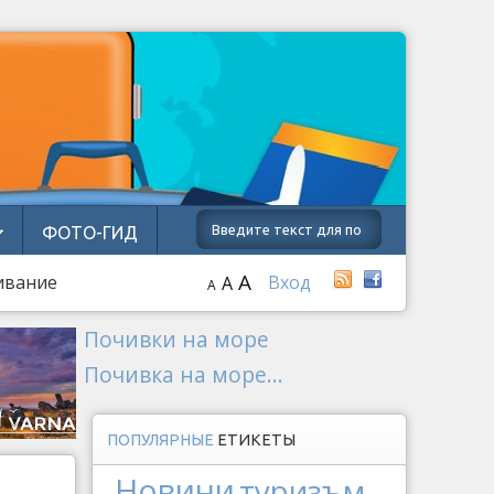
ФОТО-ГИД
A
ивание
Вход
A
A
Почивки на море
Почивка на море...
ПОПУЛЯРНЫЕ
ЕТИКЕТЫ
Новини
туризъм
и