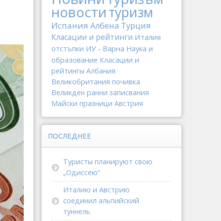
новости
туризм
Испания
Албена
Турция
Класации и рейтинги
Италия
отстъпки
ИУ - Варна
Наука и
образование
Класации и
рейтингы
Албания
Великобритания
почивка
Великден
ранни записвания
Майски празници
Австрия
ПОСЛЕДНЕЕ
Туристы планируют свою
„Одиссею“
Италию и Австрию
соединил альпийский
туннель