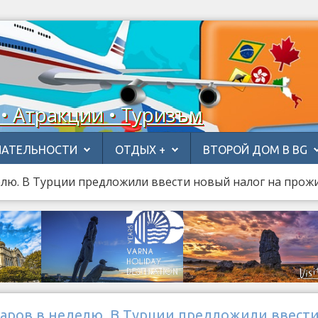
 • Атракции • Туризъм
АТЕЛЬНОСТИ
ОТДЫХ +
ВТОРОЙ ДОМ В BG
елю. В Турции предложили ввести новый налог на прож
ларов в неделю. В Турции предложили ввест