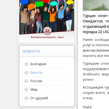
Турция хочет
Ожидается, чт
отдыхающий в 
порядка 22 US
Ранее сообщал
услуг и плати
фиксированные
НОВОСТИ
платить все по
Турецкие отел
Болгария
поддерживают
Европа
Эгейского мор
успех».
Россия
Ассоциация ту
Мир
скорее всего, 
отель.
От друзей
Share