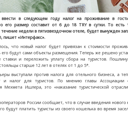
 ввести в следующем году налог на проживание в гости
о его размер составит от 6 до 18 TRY в сутки. То есть т
течение недели в пятизвездочном отеле, будет вынужден за
D, пишет «Интерфакс».
ось, что новый налог будет привязан к стоимости прожив
ть его будут сами объекты размещения. Теперь же решено уст
 ставки и переложить уплату сбора на туристов. Пошлину
стояльцы старше 12 лет в отелях от 1 до 5*.
ьеры выступали против налога для отельного бизнеса, а те
 и налог для туристов. По мнению главы Ассоциации 
я Мехмета Ишлера, это «наказание туристической отрасли
роператоров России сообщает, что в случае введения нового 
его будут платить туристы из своего кошелька во время засе