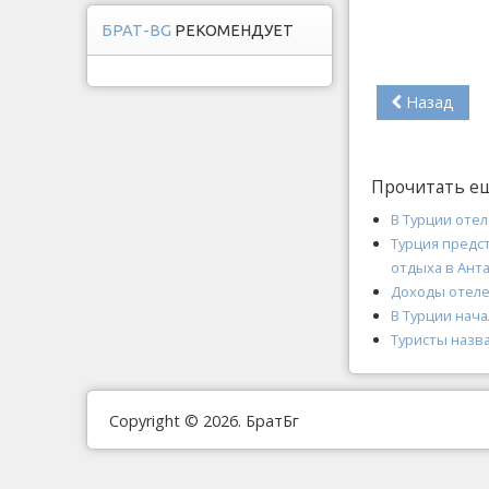
БРАТ-BG
РЕКОМЕНДУЕТ
Назад
Прочитать е
В Турции отел
Турция предст
отдыха в Ант
Доходы отелей
В Турции нач
Туристы назв
Copyright © 2026. БратБг