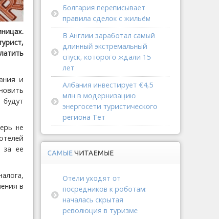
Болгария переписывает
правила сделок с жильём
ницах.
В Англии заработал самый
урист,
длинный экстремальный
платить
спуск, которого ждали 15
лет
ания и
Албания инвестирует €4,5
ановить
млн в модернизацию
 будут
энергосети туристического
региона Тет
перь не
отелей
 за ее
САМЫЕ
ЧИТАЕМЫЕ
налога,
Отели уходят от
ления в
посредников к роботам:
началась скрытая
революция в туризме