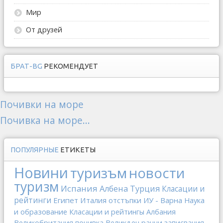
Мир
От друзей
БРАТ-BG
РЕКОМЕНДУЕТ
Почивки на море
Почивка на море...
ПОПУЛЯРНЫЕ
ЕТИКЕТЫ
Новини
туризъм
новости
туризм
Испания
Албена
Турция
Класации и
рейтинги
Египет
Италия
отстъпки
ИУ - Варна
Наука
и образование
Класации и рейтингы
Албания
Великобритания
почивка
Великден
ранни записвания