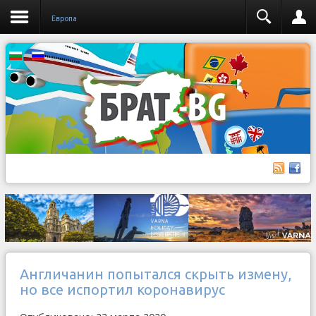
Европа
Англичанин попытался скрыть измену,
но все испортил коронавирус