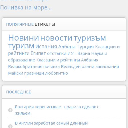
Почивка на море...
ПОПУЛЯРНЫЕ
ЕТИКЕТЫ
Новини
новости
туризъм
туризм
Испания
Албена
Турция
Класации и
рейтинги
Египет
отстъпки
ИУ - Варна
Наука и
образование
Класации и рейтингы
Албания
Великобритания
почивка
Великден
ранни записвания
Майски празници
любопитно
ПОСЛЕДНЕЕ
Болгария переписывает правила сделок с
жильём
В Англии заработал самый длинный