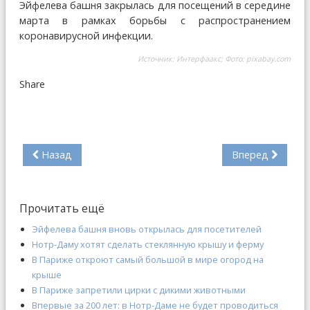
Эйфелева башня закрылась для посещений в середине
марта в рамках борьбы с распространением
коронавирусной инфекции.
Источник: Интерфаакс; Фото: pixabay.com
Share
Назад
Вперед
Прочитать ещё
Эйфелева башня вновь открылась для посетителей
Нотр-Даму хотят сделать стеклянную крышу и ферму
В Париже откроют самый большой в мире огород на
крыше
В Париже запретили цирки с дикими животными
Впервые за 200 лет: в Нотр-Даме не будет проводиться