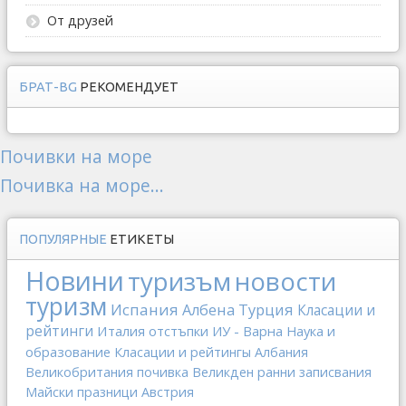
От друзей
БРАТ-BG
РЕКОМЕНДУЕТ
Почивки на море
Почивка на море...
ПОПУЛЯРНЫЕ
ЕТИКЕТЫ
Новини
туризъм
новости
туризм
Испания
Албена
Турция
Класации и
рейтинги
Италия
отстъпки
ИУ - Варна
Наука и
образование
Класации и рейтингы
Албания
Великобритания
почивка
Великден
ранни записвания
Майски празници
Австрия