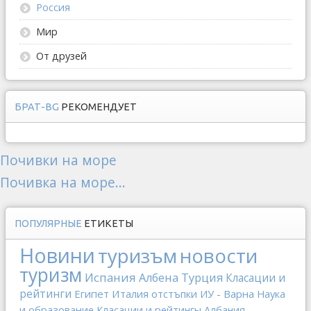
Россия
Мир
От друзей
БРАТ-BG
РЕКОМЕНДУЕТ
Почивки на море
Почивка на море...
ПОПУЛЯРНЫЕ
ЕТИКЕТЫ
Новини
туризъм
новости
туризм
Испания
Албена
Турция
Класации и
рейтинги
Египет
Италия
отстъпки
ИУ - Варна
Наука
и образование
Класации и рейтингы
Албания