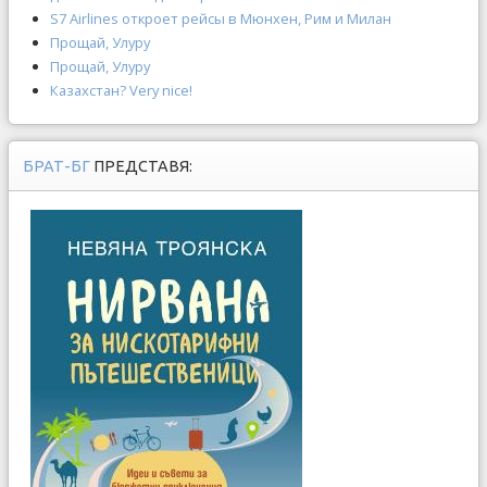
S7 Airlines откроет рейсы в Мюнхен, Рим и Милан
Прощай, Улуру
Прощай, Улуру
Казахстан? Very nice!
БРАТ-БГ
ПРЕДСТАВЯ: