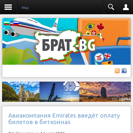
Мир
Авиакомпания Emirates введёт оплату
билетов в биткоинах