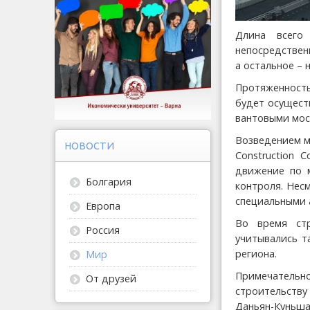
Длина всего
непосредственн
а остальное – 
Протяженность
будет осущест
вантовыми мос
Возведением мо
НОВОСТИ
Construction
движение по м
Болгария
контроля. Несм
специальными
Европа
Во время ст
Россия
учитывались т
региона.
Мир
Примечатель
От друзей
строительств
Даньян-Куньша