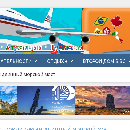
 • Атракции • Туризъм
АТЕЛЬНОСТИ
ОТДЫХ +
ВТОРОЙ ДОМ В BG
й длинный морской мост
остроили самый длинный морской мост