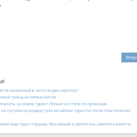
.
Впер
щё
оется названный в честь водки аэропорт
овый тренд на пляжах Китая
платить за номер турист сбежал из отеля по проводам
не пустили на родину трёх китайских туристок после пластических
ржали еще одну старушку, бросавшую в двигатель самолета монеты