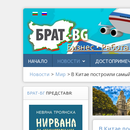
Бизнес • Работа
НАЧАЛО
НОВОСТИ
ДОСТОПРИМЕЧ
Новости
>
Мир
>
В Китае построили самы
БРАТ-БГ
ПРЕДСТАВЯ:
В Китае п