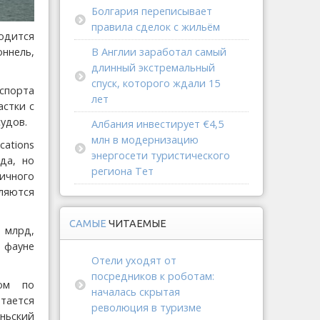
Болгария переписывает
правила сделок с жильём
одится
оннель,
В Англии заработал самый
длинный экстремальный
спуск, которого ждали 15
нспорта
лет
астки с
удов.
Албания инвестирует €4,5
млн в модернизацию
cations
энергосети туристического
да, но
региона Тет
ичного
вляются
САМЫЕ
ЧИТАЕМЫЕ
 млрд,
 фауне
Отели уходят от
посредников к роботам:
ром по
началась скрытая
тается
революция в туризме
ньский