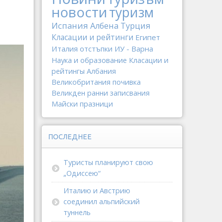
новости
туризм
Испания
Албена
Турция
Класации и рейтинги
Египет
Италия
отстъпки
ИУ - Варна
Наука и образование
Класации и
рейтингы
Албания
Великобритания
почивка
Великден
ранни записвания
Майски празници
ПОСЛЕДНЕЕ
Туристы планируют свою
„Одиссею“
Италию и Австрию
соединил альпийский
туннель