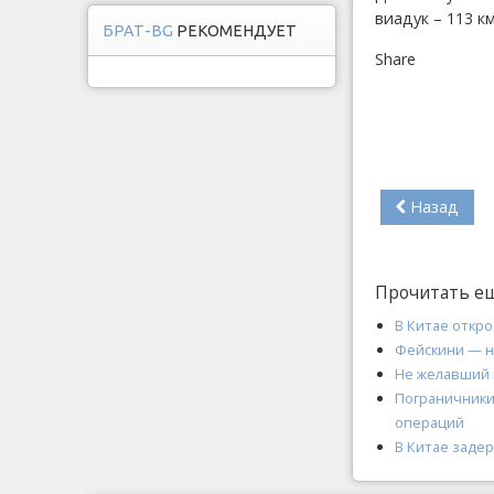
виадук – 113 км
БРАТ-BG
РЕКОМЕНДУЕТ
Share
Назад
Прочитать е
В Китае откр
Фейскини — н
Не желавший 
Пограничники 
операций
В Китае заде