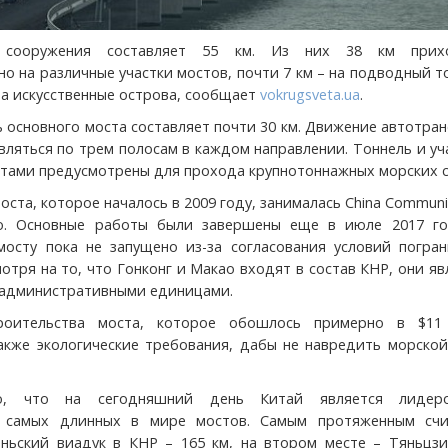
 сооружения составляет 55 км. Из них 38 км прих
о на различные участки мостов, почти 7 км – на подводный т
на искусственные острова, сообщает
vokrugsveta.ua
.
 основного моста составляет почти 30 км. Движение автотра
вляться по трем полосам в каждом направлении. Тоннель и уч
тами предусмотрены для прохода крупнотоннажных морских с
ста, которое началось в 2009 году, занималась China Communi
 Co. Основные работы были завершены еще в июле 2017 го
осту пока не запущено из-за согласования условий погран
отря на то, что Гонконг и Макао входят в состав КНР, они я
 административными единицами.
роительства моста, которое обошлось примерно в $11
акже экологические требования, дабы не навредить морской
но, что на сегодняшний день Китай является лиде
у самых длинных в мире мостов. Самым протяженным счи
ньский виадук в КНР – 165 км, на втором месте – Тяньцзи