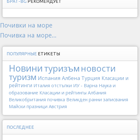
БРАТ-BG
РЕКОМЕНДУЕТ
Почивки на море
Почивка на море...
ПОПУЛЯРНЫЕ
ЕТИКЕТЫ
Новини
туризъм
новости
туризм
Испания
Албена
Турция
Класации и
рейтинги
Италия
отстъпки
ИУ - Варна
Наука и
образование
Класации и рейтингы
Албания
Великобритания
почивка
Великден
ранни записвания
Майски празници
Австрия
ПОСЛЕДНЕЕ