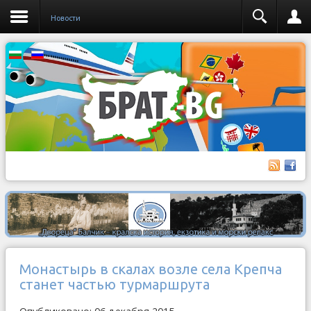
Новости
Монастырь в скалах возле села Крепча
станет частью турмаршрута