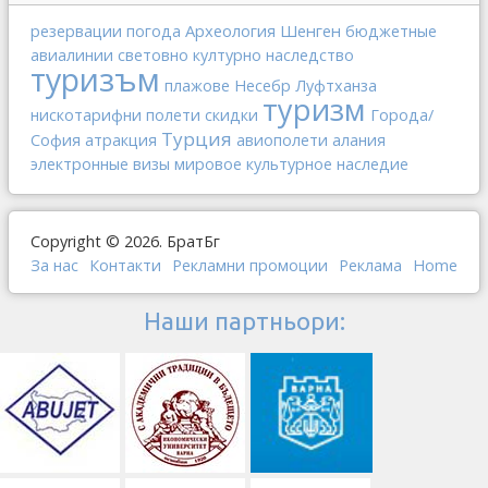
Археология
Шенген
резервации
погода
бюджетные
авиалинии
световно културно наследство
туризъм
плажове
Несебр
Луфтханза
туризм
нискотарифни полети
скидки
Города/
Турция
София
атракция
авиополети
алания
электронные визы
мировое культурное наследие
Copyright © 2026. БратБг
За нас
Контакти
Рекламни промоции
Реклама
Home
Наши партньори: