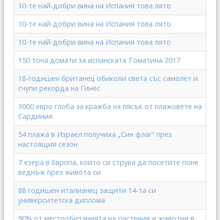
10-те най-добри вина на Испания това лято
10-те най-добри вина на Испания това лято
10-те най-добри вина на Испания това лято
150 тона домати за испанската Томатина 2017
18-годишен британец обиколи света със самолет и
счупи рекорда на Гинес
3000 евро глоба за кражба на пясък от плажовете на
Сардиния
54 плажа в Израел получиха „Син флаг“ през
настоящия сезон
7 езера в Европа, които си струва да посетите поне
веднъж през живота си
88 годишен италианец защити 14-та си
университетска диплома
90% от местообитанията на растения и животни в