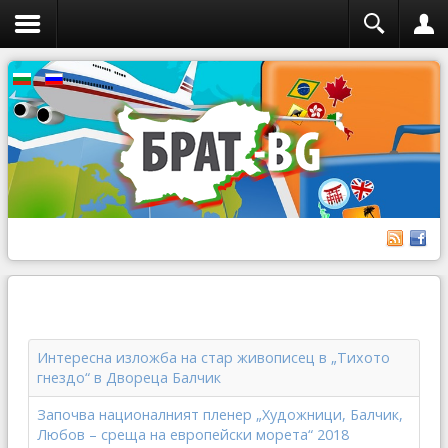
Интересна изложба на стар живописец в „Тихото
гнездо“ в Двореца Балчик
Започва националният пленер „Художници, Балчик,
Любов – среща на европейски морета“ 2018