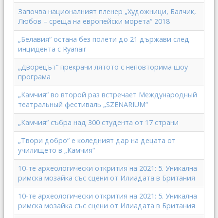
Започва националният пленер „Художници, Балчик,
Любов – среща на европейски морета“ 2018
„Белавия“ остана без полети до 21 държави след
инцидента с Ryanair
„Дворецът“ прекрачи лятото с неповторима шоу
програма
„Камчия“ во второй раз встречает Международный
театральный фестиваль „SZENARIUM“
„Камчия“ събра над 300 студента от 17 страни
„Твори добро“ е коледният дар на децата от
училището в „Камчия“
10-те археологически открития на 2021: 5. Уникална
римска мозайка със сцени от Илиадата в Британия
10-те археологически открития на 2021: 5. Уникална
римска мозайка със сцени от Илиадата в Британия