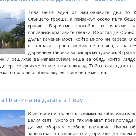
Това беше един от най-хубавите дни по К
Слънцето грееше, а пейзажът около пътя беше
красив. Вървяхме спокойно и зяпахме на
попивайки красивите гледки. В Хостал де Орби
дълъг каменен мост, който много ни хареса. В 
от едната страна започваше поляна, а на не
дървени установки за рицарски турнири. В град
ин и решихме да напазаруваме неща за обяд, които изядо
 десерт си купихме от местния шоколад. Той се оказа доста з
и като цяло не особено вкусен. Поне беше местен.
а Планина на дъгата в Перу
В интернет е пълно със снимки на забележителн
целия свят. Много от тях минават през погледа 
да им обърнем особено внимание. Някои об
запечатват в съзнанието и дори, без да знаем 