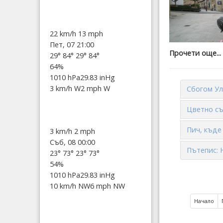
22 km/h
13 mph
Пет, 07 21:00
Прочети още...
29°
84°
29°
84°
64%
1010 hPa
29.83 inHg
3 km/h W
2 mph W
Сбогом Ул
Цветно съ
Пич, къде 
3 km/h
2 mph
Съб, 08 00:00
Пътепис: 
23°
73°
23°
73°
54%
1010 hPa
29.83 inHg
10 km/h NW
6 mph NW
Начало