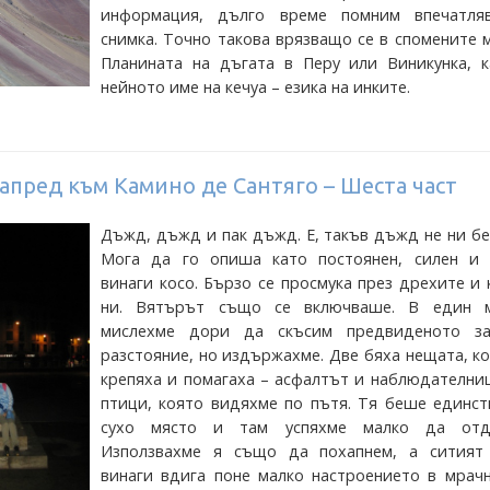
информация, дълго време помним впечатля
снимка. Точно такова врязващо се в спомените 
Планината на дъгата в Перу или Виникунка, к
нейното име на кечуа – езика на инките.
апред към Камино де Сантяго – Шеста част
Дъжд, дъжд и пак дъжд. Е, такъв дъжд не ни бе
Мога да го опиша като постоянен, силен и
винаги косо. Бързо се просмука през дрехите и
ни. Вятърът също се включваше. В един 
мислехме дори да скъсим предвиденото з
разстояние, но издържахме. Две бяха нещата, к
крепяха и помагаха – асфалтът и наблюдателни
птици, която видяхме по пътя. Тя беше единст
сухо място и там успяхме малко да отд
Използвахме я също да похапнем, а ситият
винаги вдига поне малко настроението в мрачн