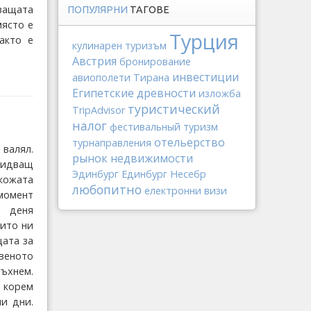
ващата
ПОПУЛЯРНИ
ТАГОВЕ
място е
Турция
акто е
кулинарен туризъм
Австрия
бронирование
инвестиции
авиополети
Тирана
Египетские древности
изложба
туристический
TripAdvisor
налог
фестивальный туризм
отельерство
турнаправления
 валял.
рынок недвижимости
 идващ
Эдинбург
Единбург
Несебр
 кожата
любопитно
електронни визи
момент
а деня
оито ни
цата за
веното
ъхнем.
 корем
и дни.