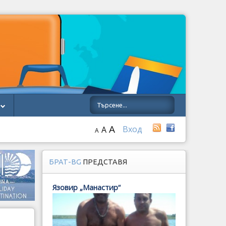
A
Вход
A
A
БРАТ-BG
ПРЕДСТАВЯ
Язовир „Манастир“