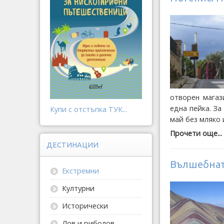
отворен магаз
една пейка. За
Купи с отстъпка ТУК...
май без мляко 
Прочети още...
ДЕСТИНАЦИИ
Вълшебнат
Екстремни
Културни
Исторически
Лов и риболов