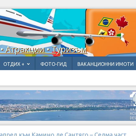
 • Атракции • Туризъм
ОТДИХ +
ФОТО-ГИД
ВАКАНЦИОННИ ИМОТИ
апред към Камино де Сантяго – Седма част