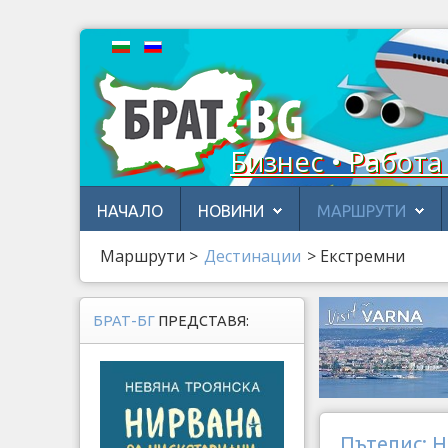
Бизнес • Работа
НАЧАЛО
НОВИНИ
МАРШРУТИ
Маршрути
>
Дестинации
>
Eкстремни
БРАТ-БГ
ПРЕДСТАВЯ:
Пътепис: Н