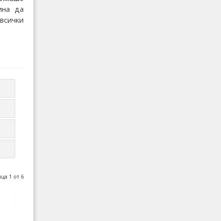
ина да
всички
ца 1 от 6