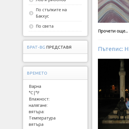
По стъпките на
Бакхус
По света
Прочети още...
БРАТ-BG
ПРЕДСТАВЯ
Пътепис: Н
ВРЕМЕТО
Варна
°C
|
°F
Влажност:
налягане:
вятъра:
Температура
вятъра