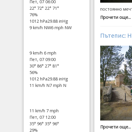
Пет, 07 06:00
22°
72°
22°
71°
постоянно мечт
76%
Прочети още...
1012 hPa
29.88 inHg
9 km/h NW
6 mph NW
Пътепис: Н
9 km/h
6 mph
Пет, 07 09:00
30°
86°
27°
81°
56%
1012 hPa
29.88 inHg
11 km/h N
7 mph N
11 km/h
7 mph
Пет, 07 12:00
35°
96°
35°
96°
Прочети още...
29%