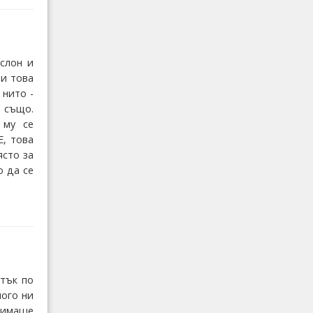
слон и
ди това
 нито -
– също.
 му се
Е, това
ясто за
о да се
т
атък по
ного ни
 имаше