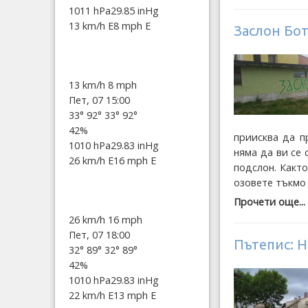
1011 hPa
29.85 inHg
13 km/h E
8 mph E
Заслон Бо
13 km/h
8 mph
Пет, 07 15:00
33°
92°
33°
92°
42%
приисква да п
1010 hPa
29.83 inHg
няма да ви се 
26 km/h E
16 mph E
подслон. Както
озовете тъкмо 
Прочети още...
26 km/h
16 mph
Пет, 07 18:00
Пътепис: Н
32°
89°
32°
89°
42%
1010 hPa
29.83 inHg
22 km/h E
13 mph E