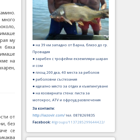
амино.
 много
около,
о имаше
края му
● на 39 км западно от Варна, близо до гр.
я бяха
Провадия
а имаше
● зарибен с трофейни екземпляри шаран
хме на
и сом
ахарен,
● площ 200 дка, 40 места за риболов
● риболовни състезания
● идеално място за отдих и къмпингуване
● на язовирната стена: писта за
мотокрос, ATV и офроуд развлечения
За контакти:
http://iazovir.com/
тел. 0878269835
ости от
Facebook:
#/groups/1137285299644422/
ни, без
аче се
никаква