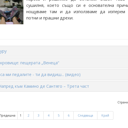
сушилня, което също си е основателна прич
нощуваме там и да използваме да изперем 
потни и прашни дрехи.
уру
кровище: пещерата „Венеца“
са ми педалите - ти да видиш... (видео)
Напред към Камино де Сантяго – Трeта част
Страни
Предишна
1
2
3
4
5
6
Следваща
Край