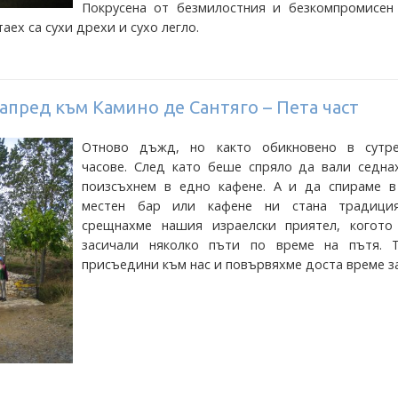
Покрусена от безмилостния и безкомпромисен
аех са сухи дрехи и сухо легло.
апред към Камино де Сантяго – Пета част
Отново дъжд, но както обикновено в сутр
часове. След като беше спряло да вали седна
поизсъхнем в едно кафене. А и да спираме в
местен бар или кафене ни стана традици
срещнахме нашия израелски приятел, когото
засичали няколко пъти по време на пътя. 
присъедини към нас и повървяхме доста време з