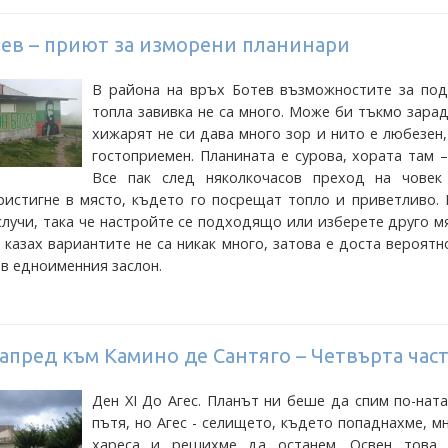
тев – приют за изморени планинари
В района на връх Ботев възможностите за под
топла завивка не са много. Може би тъкмо зара
хижарят не си дава много зор и нито е любезен,
гостоприемен. Планината е сурова, хората там 
Все пак след няколкочасов преход на човек
ристигне в място, където го посрещат топло и приветливо. 
случи, така че настройте се подходящо или изберете друго м
 казах вариантите не са никак много, затова е доста вероятн
в едноименния заслон.
апред към Камино де Сантяго – Четвърта час
Ден XI До Агес. Планът ни беше да спим по-нат
пътя, но Агес - селището, където попаднахме, м
хареса и решихме да останем. Освен това