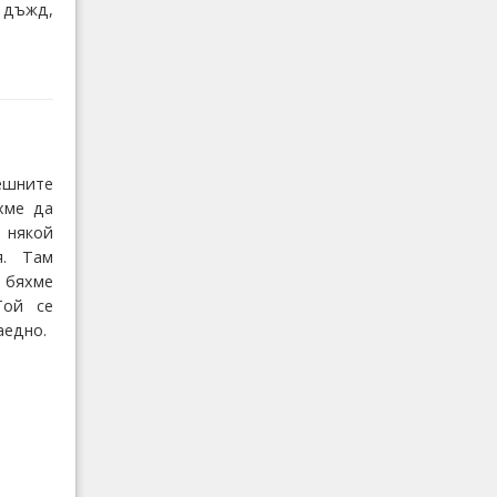
 дъжд,
ешните
хме да
 някой
я. Там
 бяхме
Той се
аедно.