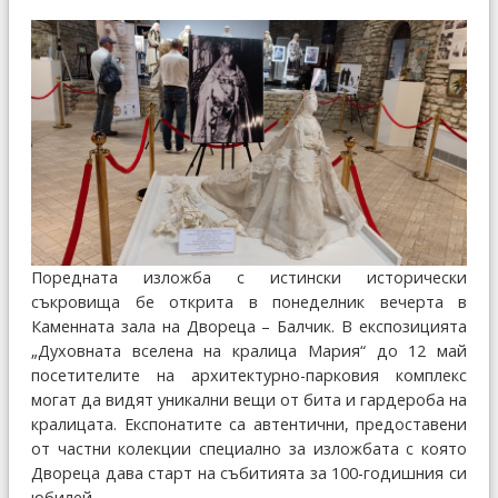
Поредната изложба с истински исторически
съкровища бе открита в понеделник вечерта в
Каменната зала на Двореца – Балчик. В експозицията
„Духовната вселена на кралица Мария“ до 12 май
посетителите на архитектурно-парковия комплекс
могат да видят уникални вещи от бита и гардероба на
кралицата. Експонатите са автентични, предоставени
от частни колекции специално за изложбата с която
Двореца дава старт на събитията за 100-годишния си
юбилей.