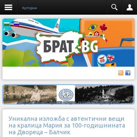
Културни
Уникална изложба с автентични вещи
на кралица Мария за 100-годишнината
на Двореца – Балчик