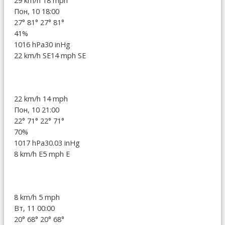
29 km/h
18 mph
Пон, 10 18:00
27°
81°
27°
81°
41%
1016 hPa
30 inHg
22 km/h SE
14 mph SE
22 km/h
14 mph
Пон, 10 21:00
22°
71°
22°
71°
70%
1017 hPa
30.03 inHg
8 km/h E
5 mph E
8 km/h
5 mph
Вт, 11 00:00
20°
68°
20°
68°