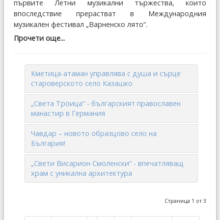
първите Летни музикални тържества, които
впоследствие прерастват в Международния
музикален фестивал „Варненско лято“.
Прочети още...
Кметица-атаман управлява с душа и сърце
староверското село Казашко
„Света Троица“ - българският православен
манастир в Германия
Чавдар – новото образцово село на
България!
„Свети Висарион Смоленски“ - впечатляващ
храм с уникална архитектура
Страница 1 от 3