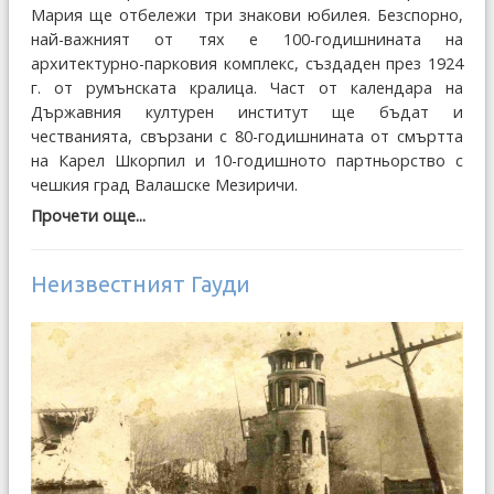
Мария ще отбележи три знакови юбилея. Безспорно,
най-важният от тях е 100-годишнината на
архитектурно-парковия комплекс, създаден през 1924
г. от румънската кралица. Част от календара на
Държавния културен институт ще бъдат и
честванията, свързани с 80-годишнината от смъртта
на Карел Шкорпил и 10-годишното партньорство с
чешкия град Валашске Мезиричи.
Прочети още...
Неизвестният Гауди