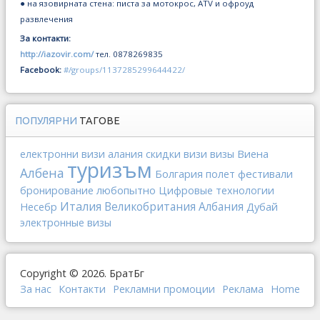
● на язовирната стена: писта за мотокрос, ATV и офроуд
развлечения
За контакти:
http://iazovir.com/
тел. 0878269835
Facebook:
#/groups/1137285299644422/
ПОПУЛЯРНИ
ТАГОВЕ
Виена
електронни визи
алания
скидки
визи
визы
туризъм
Албена
Болгария
фестивали
полет
любопытно
бронирование
Цифровые технологии
Италия
Великобритания
Албания
Дубай
Несебр
электронные визы
Copyright © 2026. БратБг
За нас
Контакти
Рекламни промоции
Реклама
Home