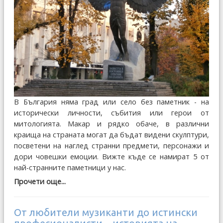
В България няма град или село без паметник - на
исторически личности, събития или герои от
митологията. Макар и рядко обаче, в различни
краища на страната могат да бъдат видени скулптури,
посветени на наглед странни предмети, персонажи и
дори човешки емоции. Вижте къде се намират 5 от
най-странните паметници у нас.
Прочети още...
От любители музиканти до истински