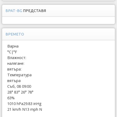
БРАТ-BG
ПРЕДСТАВЯ
ВРЕМЕТО
Варна
°C
|
°F
Влажност:
налягане:
вятъра:
Температура
вятъра
Съб, 08 09:00
28°
83°
26°
78°
63%
1010 hPa
29.83 inHg
21 km/h N
13 mph N