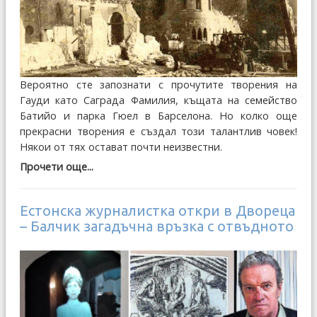
Вероятно сте запознати с прочутите творения на
Гауди като Саграда Фамилия, къщата на семейство
Батийо и парка Гюел в Барселона. Но колко още
прекрасни творения е създал този талантлив човек!
Някои от тях остават почти неизвестни.
Прочети още...
Естонска журналистка откри в Двореца
– Балчик загадъчна връзка с отвъдното