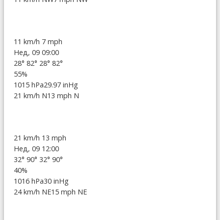
11 km/h
7 mph
Нед, 09 09:00
28°
82°
28°
82°
55%
1015 hPa
29.97 inHg
21 km/h N
13 mph N
21 km/h
13 mph
Нед, 09 12:00
32°
90°
32°
90°
40%
1016 hPa
30 inHg
24 km/h NE
15 mph NE