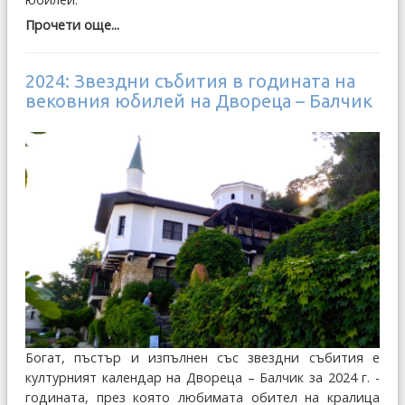
Прочети още...
2024: Звездни събития в годината на
вековния юбилей на Двореца – Балчик
Богат, пъстър и изпълнен със звездни събития е
културният календар на Двореца – Балчик за 2024 г. -
годината, през която любимата обител на кралица