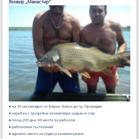
Язовир „Манастир“
● на 39 км западно от Варна, близо до гр. Провадия
● зарибен с трофейни екземпляри шаран и сом
● площ 200 дка, 40 места за риболов
● риболовни състезания
● идеално място за отдих и къмпингуване