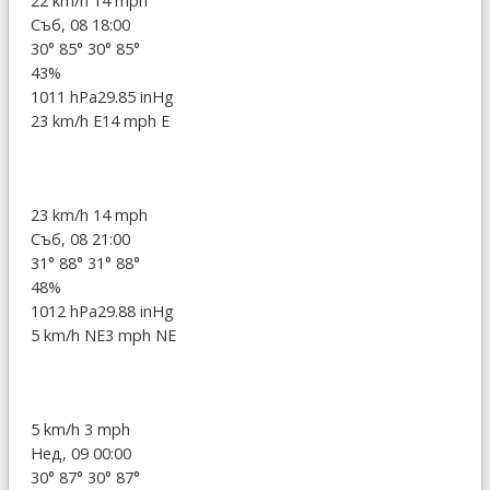
22 km/h
14 mph
Съб, 08 18:00
30°
85°
30°
85°
43%
1011 hPa
29.85 inHg
23 km/h E
14 mph E
23 km/h
14 mph
Съб, 08 21:00
31°
88°
31°
88°
48%
1012 hPa
29.88 inHg
5 km/h NE
3 mph NE
5 km/h
3 mph
Нед, 09 00:00
30°
87°
30°
87°