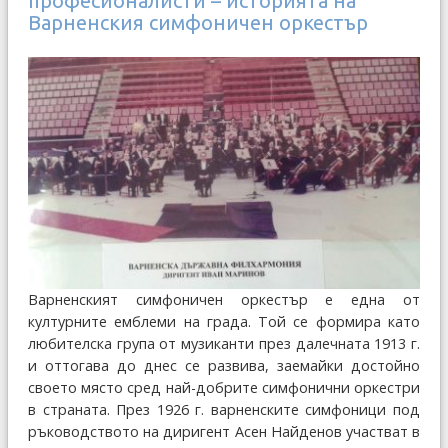
професионалисти – историята на
Варненския симфоничен оркестър
Варненският симфоничен оркестър е една от
културните емблеми на града. Той се формира като
любителска група от музиканти през далечната 1913 г.
и оттогава до днес се развива, заемайки достойно
своето място сред най-добрите симфонични оркестри
в страната. През 1926 г. варненските симфоници под
ръководството на диригент Асен Найденов участват в