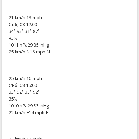
21 km/h
13 mph
Съб, 08 12:00
34°
93°
31°
87°
43%
1011 hPa
29.85 inHg
25 km/h N
16 mph N
25 km/h
16 mph
Съб, 08 15:00
33°
92°
33°
92°
35%
1010 hPa
29.83 inHg
22 km/h E
14 mph E