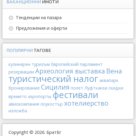
ВАКАНЦИОННИ
ИМОТИ
Тенденции на пазара
Предложения и оферти
ПОПУЛЯРНИ
ТАГОВЕ
кулинарен туризъм
Европейский парламент
Археология
выставка
Вена
резервации
туристический налог
аквапарк
Сицилия
бронирование
полет
Луфтханза
скидки
фестивали
времето
аэропорты
хотелиерство
авиокомпания
лоукостър
изложба
Copyright © 2026. БратБг