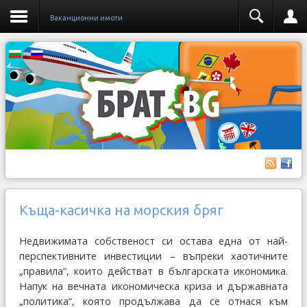
Ваканционни имоти
Къща-касичка на морския бряг
Недвижимата собственост си остава една от най-
перспективните инвестиции – въпреки хаотичните
„правила“, които действат в българската икономика.
Напук на вечната икономическа криза и държавната
„политика“, която продължава да се отнася към