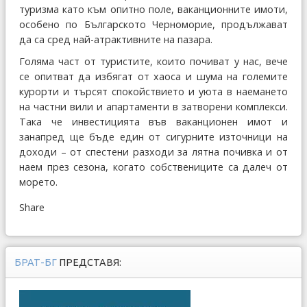
туризма като към опитно поле, ваканционните имоти,
особено по Българското Черноморие, продължават
да са сред най-атрактивните на пазара.
Голяма част от туристите, които почиват у нас, вече
се опитват да избягат от хаоса и шума на големите
курорти и търсят спокойствието и уюта в наемането
на частни вили и апартаменти в затворени комплекси.
Така че инвестицията във ваканционен имот и
занапред ще бъде един от сигурните източници на
доходи – от спестени разходи за лятна почивка и от
наем през сезона, когато собствениците са далеч от
морето.
Share
БРАТ-БГ
ПРЕДСТАВЯ: