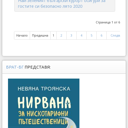
Най-зеленият български курорт осигури за
гостите си безопасно лято 2020
Страница 1 от 6
Начало
Предишна
1
2
3
4
5
6
Следваща
БРАТ-БГ
ПРЕДСТАВЯ: