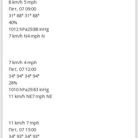
8 km/h
5 mph
Пет, 07 09:00
31°
88°
31°
88°
40%
1012 hPa
29.88 inHg
7 km/h N
4 mph N
7 km/h
4 mph
Пет, 07 12:00
34°
94°
34°
94°
28%
1010 hPa
29.83 inHg
11 km/h NE
7 mph NE
11 km/h
7 mph
Пет, 07 15:00
34°
93°
34°
93°