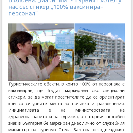
В Албена: „Маритим“ - първият хотел у
нас със стикер „100% ваксиниран
персонал“
Туристическите обекти, в които 100% от персонала е
ваксиниран, ще бъдат маркирани със специални
стикери, за да могат посетителите да се ориентират
кои са сигурните места за почивка и развлечения.
Инициативата е на Министерствата на
здравеопазването и на туризма, а с първия подобен
знак в България бе маркиран днес лично от служебния
министър на туризма Стела Балтова петздвездният