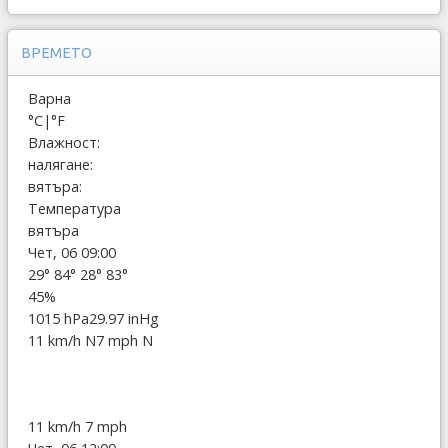
ВРЕМЕТО
Варна
°C
|
°F
Влажност:
налягане:
вятъра:
Температура
вятъра
Чет, 06 09:00
29°
84°
28°
83°
45%
1015 hPa
29.97 inHg
11 km/h N
7 mph N
11 km/h
7 mph