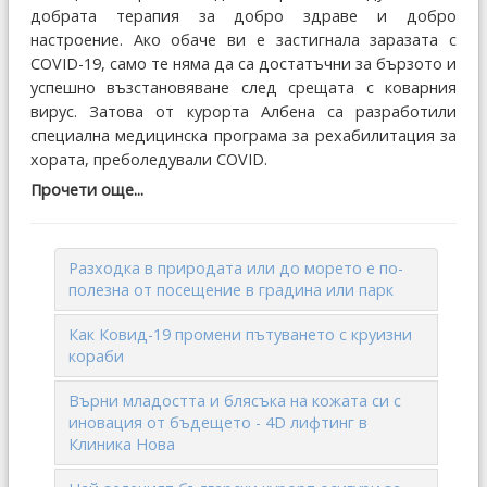
добрата терапия за добро здраве и добро
настроение. Ако обаче ви е застигнала заразата с
COVID-19, само те няма да са достатъчни за бързото и
успешно възстановяване след срещата с коварния
вирус. Затова от курорта Албена са разработили
специална медицинска програма за рехабилитация за
хората, преболедували COVID.
Прочети още...
Разходка в природата или до морето е по-
полезна от посещение в градина или парк
Как Ковид-19 промени пътуването с круизни
кораби
Върни младостта и блясъка на кожата си с
иновация от бъдещето - 4D лифтинг в
Клиника Нова