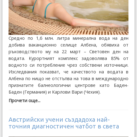
Средно по 1,6 млн. литра минерална вода на ден
добива ваканционно селище Албена, обявиха от
ръководството му на 22 март – Световен ден на
водата. Курортният комплекс задоволява 85% от
водното си потребление чрез собствени източници.
Изследвания показват, че качеството на водата в
Албена по нищо не отстъпва на това в международно
признатите балнеологични центрове като Баден-
Баден (Германия) и Карлови Вари (Чехия).
Прочети още...
Австрийски учени създадоха най-
точния диагностичен чатбот в света