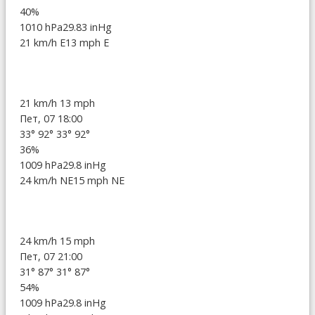
40%
1010 hPa
29.83 inHg
21 km/h E
13 mph E
21 km/h
13 mph
Пет, 07 18:00
33°
92°
33°
92°
36%
1009 hPa
29.8 inHg
24 km/h NE
15 mph NE
24 km/h
15 mph
Пет, 07 21:00
31°
87°
31°
87°
54%
1009 hPa
29.8 inHg