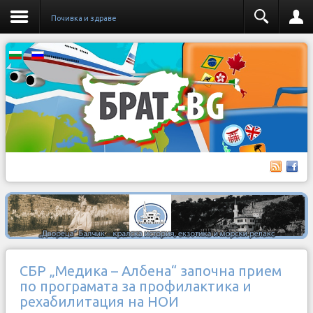
Почивка и здраве
СБР „Медика – Албена“ започна прием
по програмата за профилактика и
рехабилитация на НОИ