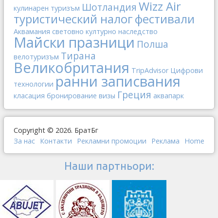
Wizz Air
Шотландия
кулинарен туризъм
туристический налог
фестивали
Аквамания
световно културно наследство
Майски празници
Полша
Тирана
велотуризъм
Великобритания
TripAdvisor
Цифрови
ранни записвания
технологии
Греция
класация
бронирование
визы
аквапарк
Copyright © 2026. БратБг
За нас
Контакти
Рекламни промоции
Реклама
Home
Наши партньори: