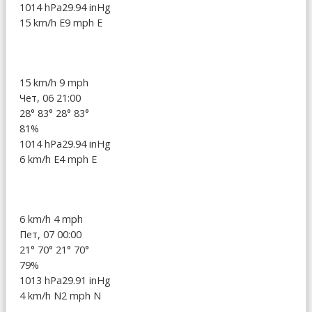
1014 hPa
29.94 inHg
15 km/h E
9 mph E
15 km/h
9 mph
Чет, 06 21:00
28°
83°
28°
83°
81%
1014 hPa
29.94 inHg
6 km/h E
4 mph E
6 km/h
4 mph
Пет, 07 00:00
21°
70°
21°
70°
79%
1013 hPa
29.91 inHg
4 km/h N
2 mph N