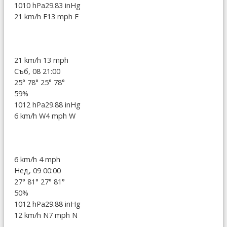
1010 hPa
29.83 inHg
21 km/h E
13 mph E
21 km/h
13 mph
Съб, 08 21:00
25°
78°
25°
78°
59%
1012 hPa
29.88 inHg
6 km/h W
4 mph W
6 km/h
4 mph
Нед, 09 00:00
27°
81°
27°
81°
50%
1012 hPa
29.88 inHg
12 km/h N
7 mph N