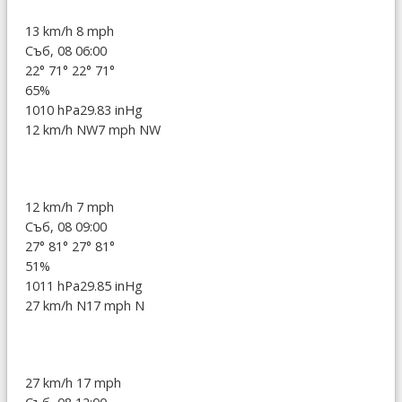
13 km/h
8 mph
Съб, 08 06:00
22°
71°
22°
71°
65%
1010 hPa
29.83 inHg
12 km/h NW
7 mph NW
12 km/h
7 mph
Съб, 08 09:00
27°
81°
27°
81°
51%
1011 hPa
29.85 inHg
27 km/h N
17 mph N
27 km/h
17 mph