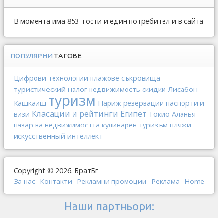
В момента има 853 гости и един потребител и в сайта
ПОПУЛЯРНИ
ТАГОВЕ
Цифрови технологии
плажове
съкровища
туристический налог
Лисабон
недвижимость
скидки
туризм
Париж
Кашкаиш
резервации
паспорти и
Класации и рейтинги
Египет
Токио
визи
Аланья
пазар на недвижимостта
кулинарен туризъм
пляжи
искусственный интеллект
Copyright © 2026. БратБг
За нас
Контакти
Рекламни промоции
Реклама
Home
Наши партньори: