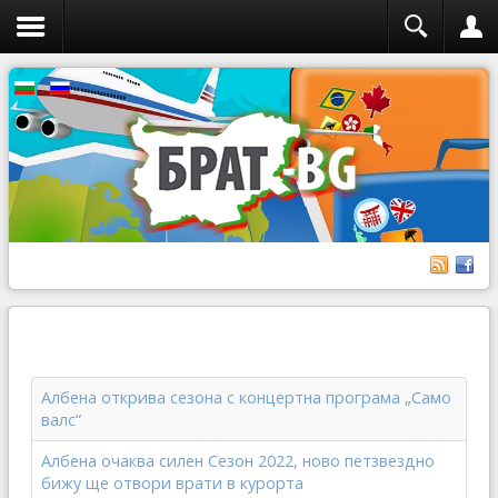
Албена открива сезона с концертна програма „Само
валс“
Албена очаква силен Сезон 2022, ново петзвездно
бижу ще отвори врати в курорта