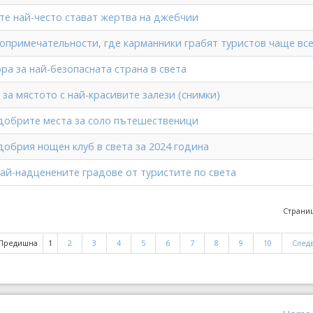
те най-често стават жертва на джебчии
опримечательности, где карманники грабят туристов чаще вс
ра за най-безопасната страна в света
за мястото с най-красивите залези (снимки)
добрите места за соло пътешественици
добрия нощен клуб в света за 2024 година
ай-надценените градове от туристите по света
Страниц
Предишна
1
2
3
4
5
6
7
8
9
10
След