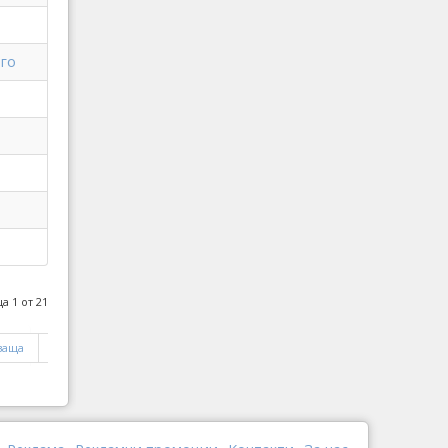
его
а 1 от 21
ваща
Край