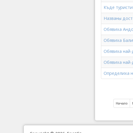
Къде туристи
Названы дост
Обявиха Андо
Обявиха Бали 
Обявиха най-
Обявиха най-
Определиха н
Начало