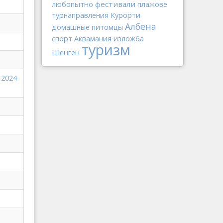
любопытно
фестивали
плажове
турнаправления
Курорти
Албена
домашные питомцы
спорт
Аквамания
изложба
туризм
Шенген
 2024