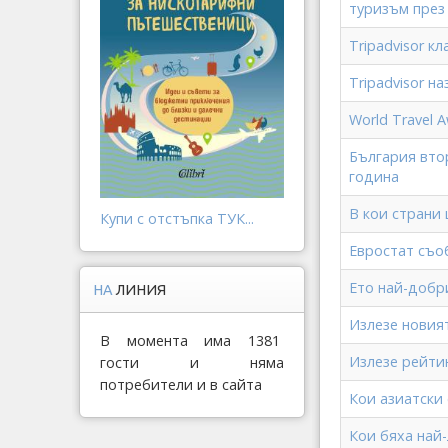
туризъм през
Tripadvisor к
Tripadvisor н
World Тravel 
България вто
година
В кои страни
Купи с отстъпка ТУК...
Евростат съо
Ето най-добр
НА
ЛИНИЯ
Излезе новият
В момента има 1381
Излезе рейтин
гости и няма
потребители и в сайта
Кои азиатски 
Кои бяха най