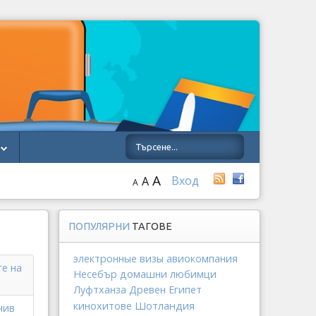
A
Вход
A
A
ПОПУЛЯРНИ
ТАГОВЕ
электронные визы
авиокомпания
те на
Несебър
домашни любимци
Луфтханза
Древен Египет
Шотландия
кинохитове
чив