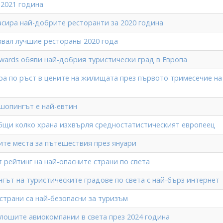
 2021 година
ласира най-добрите ресторанти за 2020 година
азвал лучшие рестораны 2020 года
Аwards обяви най-добрия туристически град в Европа
ра по ръст в цените на жилищата през първото тримесечие на
 шопингът е най-евтин
бщи колко храна изхвърля средностатистическият европеец
ите места за пътешествия през януари
 рейтинг на най-опасните страни по света
гът на туристическите градове по света с най-бърз интернет
страни са най-безопасни за туризъм
-лошите авиокомпании в света през 2024 година