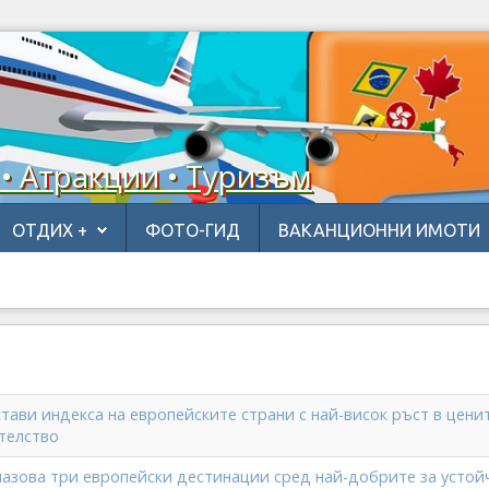
 • Атракции • Туризъм
ОТДИХ +
ФОТО-ГИД
ВАКАНЦИОННИ ИМОТИ
стави индекса на европейските страни с най-висок ръст в цени
телство
 назова три европейски дестинации сред най-добрите за устой