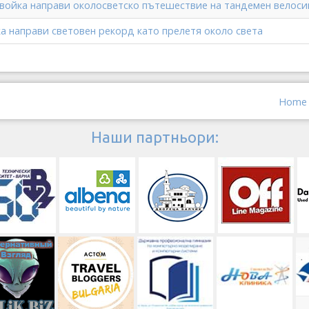
войка направи околосветско пътешествие на тандемен велос
 направи световен рекорд като прелетя около света
Home
Наши партньори: