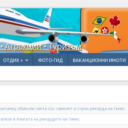
 • Атракции • Туризъм
ОТДИХ +
ФОТО-ГИД
ВАКАНЦИОННИ ИМОТИ
ританец обиколи света със самолет и счупи рекорда на Гинес
es влезе в Книгата на рекордите на Гинес