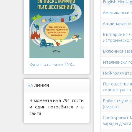
English Herit
Американски 
Англичанин по
Българинът С
историческо 
Включиха Нов
Италиански г
Купи с отстъпка ТУК...
Най-голямата 
Пътешествени
НА
ЛИНИЯ
километра за 
В момента има 794 гости
Робот счупи с
(видео)
и един потребител и в
сайта
Сребърният М
заради дълга