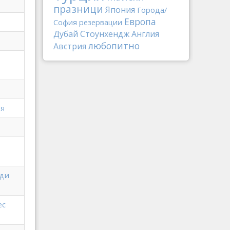
празници
Япония
Города/
Европа
София
резервации
Дубай
Стоунхендж
Англия
любопитно
Австрия
ия
нди
ес