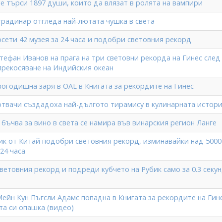
age търси 1897 души, които да влязат в ролята на вампири
градинар отгледа най-лютата чушка в света
сети 42 музея за 24 часа и подобри световния рекорд
тефан Иванов на прага на три световни рекорда на Гинес след
прекосяване на Индийския океан
огодишна заря в ОАЕ в Книгата за рекордите на Гинес
отвачи създадоха най-дългото тирамису в кулинарната истор
бъчва за вино в света се намира във винарския регион Ланге
к от Китай подобри световния рекорд, изминавайки над 5000
24 часа
ветовния рекорд и подреди кубчето на Рубик само за 0.3 секу
ейн Кун Пъгсли Адамс попадна в Книгата за рекордите на Гин
та си опашка (видео)