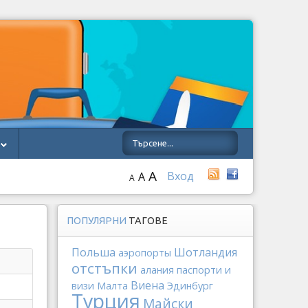
A
Вход
A
A
ПОПУЛЯРНИ
ТАГОВЕ
Польша
Шотландия
аэропорты
отстъпки
алания
паспорти и
Виена
визи
Малта
Эдинбург
Турция
Майски