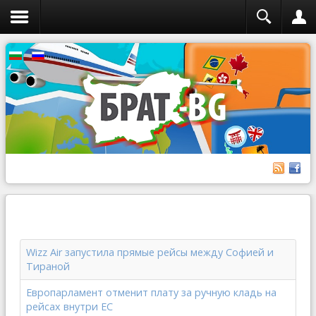
Wizz Air запустила прямые рейсы между Софией и
Тираной
Европарламент отменит плату за ручную кладь на
рейсах внутри ЕС