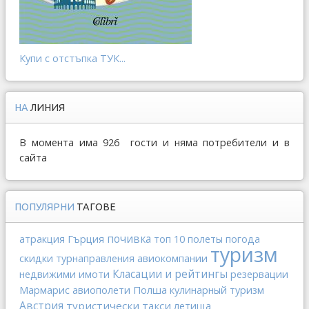
Купи с отстъпка ТУК...
НА
ЛИНИЯ
В момента има 926 гости и няма потребители и в
сайта
ПОПУЛЯРНИ
ТАГОВЕ
почивка
Гърция
атракция
топ 10
полеты
погода
туризм
скидки
турнаправления
авиокомпании
Класации и рейтингы
недвижими имоти
резервации
Мармарис
Полша
авиополети
кулинарный туризм
Австрия
туристически такси
летища