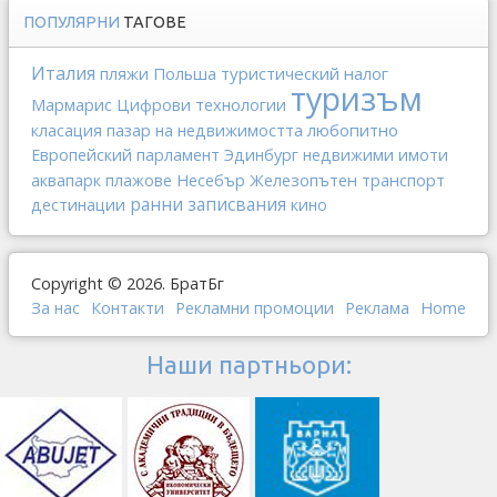
ПОПУЛЯРНИ
ТАГОВЕ
Италия
Польша
туристический налог
пляжи
туризъм
Мармарис
Цифрови технологии
любопитно
класация
пазар на недвижимостта
Европейский парламент
Эдинбург
недвижими имоти
Железопътен транспорт
аквапарк
плажове
Несебър
ранни записвания
дестинации
кино
Copyright © 2026. БратБг
За нас
Контакти
Рекламни промоции
Реклама
Home
Наши партньори: