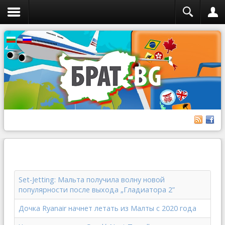
Set-Jetting: Мальта получила волну новой
популярности после выхода „Гладиатора 2”
Дочка Ryanair начнет летать из Малты с 2020 года