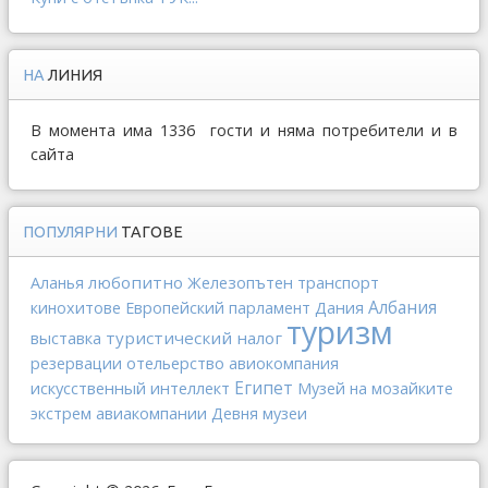
НА
ЛИНИЯ
В момента има 1336 гости и няма потребители и в
сайта
ПОПУЛЯРНИ
ТАГОВЕ
любопитно
Железопътен транспорт
Аланья
Албания
Дания
кинохитове
Европейский парламент
туризм
выставка
туристический налог
отельерство
резервации
авиокомпания
Египет
искусственный интеллект
Музей на мозайките
авиакомпании
экстрем
Девня
музеи