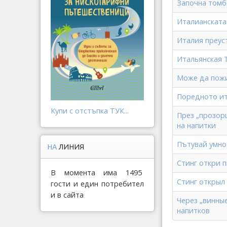
Започна томб
Италианската
Италия преус
Итальянская Т
Може да пожи
Поредното ит
Купи с отстъпка ТУК...
През „прозор
на напитки
Пътувай умно
НА
ЛИНИЯ
Стинг откри п
В момента има 1495
Стинг открыл 
гости и един потребител
и в сайта
Через „винны
напитков