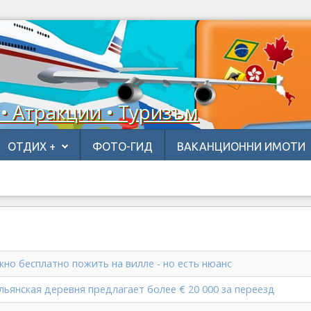
 • Атракции • Туризъм
ОТДИХ +
ФОТО-ГИД
ВАКАНЦИОННИ ИМОТИ
но бесплатно пожить на вилле - но есть нюанс
ьянская деревня предлагает более € 20 000 за переезд