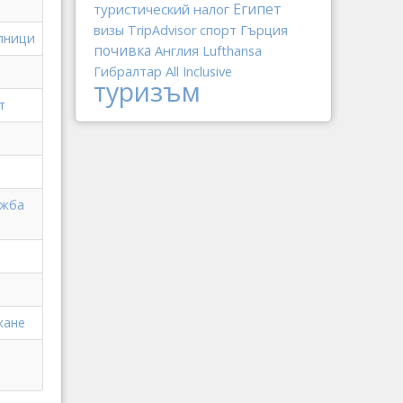
Египет
туристический налог
спорт
Гърция
визы
TripAdvisor
лници
почивка
Англия
Lufthansa
Гибралтар
All Inclusive
туризъм
т
ажба
кане