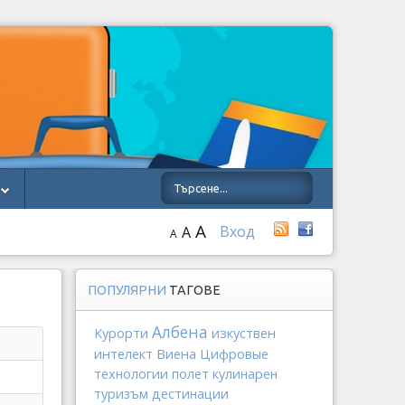
A
Вход
A
A
ПОПУЛЯРНИ
ТАГОВЕ
Албена
изкуствен
Курорти
интелект
Виена
Цифровые
технологии
полет
кулинарен
туризъм
дестинации