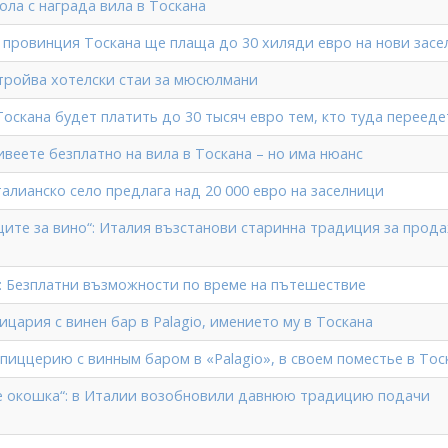
ола с награда вила в Тоскана
 провинция Тоскана ще плаща до 30 хиляди евро на нови засе
тройва хотелски стаи за мюсюлмани
оскана будет платить до 30 тысяч евро тем, кто туда перееде
веете безплатно на вила в Тоскана – но има нюанс
алианско село предлага над 20 000 евро на заселници
ците за вино“: Италия възстанови старинна традиция за прод
: Безплатни възможности по време на пътешествие
ицария с винен бар в Palagio, имението му в Тоскана
пиццерию с винным баром в «Palagio», в своем поместье в Тос
е окошка“: в Италии возобновили давнюю традицию подачи