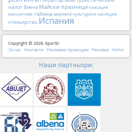
Гибралтар
визы
Майски празници
налог
Виена
класация
тайланд
кинохитове
мировое культурное наследие
Испания
отельерство
Copyright © 2026. БратБг
За нас
Контакти
Рекламни промоции
Реклама
Home
Наши партньори: