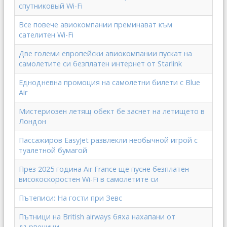
спутниковый Wi-Fi
Все повече авиокомпании преминават към
сателитен Wi-Fi
Две големи европейски авиокомпании пускат на
самолетите си безплатен интернет от Starlink
Еднодневна промоция на самолетни билети с Blue
Air
Мистериозен летящ обект бе заснет на летището в
Лондон
Пассажиров EasyJet развлекли необычной игрой с
туалетной бумагой
През 2025 година Air France ще пусне безплатен
високоскоростен Wi-Fi в самолетите си
Пътеписи: На гости при Зевс
Пътници на British airways бяха нахапани от
дървеници