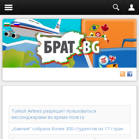
Turkish Airlines разрешит пользоваться
мессенджерами во время полета
„Камчия“ собрала более 300 студентов из 17 стран