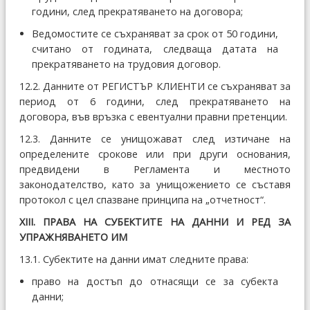
години, след прекратяването на договора;
Ведомостите се съхраняват за срок от 50 години,
считано от годината, следваща датата на
прекратяването на трудовия договор.
12.2. Данните от РЕГИСТЪР КЛИЕНТИ се съхраняват за
период от 6 години, след прекратяването на
договора, във връзка с евентуални правни претенции.
12.3. Данните се унищожават след изтичане на
определените срокове или при други основания,
предвидени в Регламента и местното
законодателство, като за унищожението се съставя
протокол с цел спазване принципа на „отчетност“.
ХІІІ. ПРАВА НА СУБЕКТИТЕ НА ДАННИ И РЕД ЗА
УПРАЖНЯВАНЕТО ИМ
13.1. Субектите на данни имат следните права:
право на достъп до отнасящи се за субекта
данни;