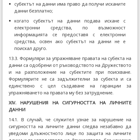
субектът на данни има право да получи исканите
данни безплатно;
когато субектът на данни подава искане с
електронни средства, по възможност
информацията се предоставя с електронни
средства, освен ако субектът на данни не е
поискал друго.
13.3. Формуляри за упражняване правата на субекта на
данни са одобрени от ръководството на Дружеството
и на разположение на субектите при поискване.
Формулярите не са задължителни за субекта и са
единствено с цел създаване на гаранции за
упражняването на правата му без затруднение.
ХІV. НАРУШЕНИЯ НА СИГУРНОСТТА НА ЛИЧНИТЕ
ДАННИ
14.1. В случай, че служител узнае за нарушение на
сигурността на личните данни следва незабавно да
уведоми длъжностното лице по защита на личните