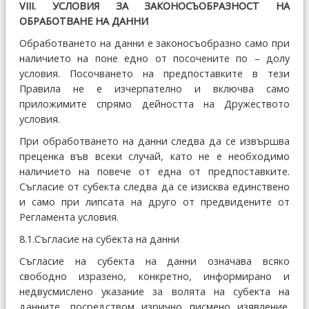
VІІІ. УСЛОВИЯ ЗА ЗАКОНОСЪОБРАЗНОСТ НА
ОБРАБОТВАНЕ НА ДАННИ
Обработването на данни е законосъобразно само при
наличието на поне едно от посочените по – долу
условия. Посочването на предпоставките в тези
Правила не е изчерпателно и включва само
приложимите спрямо дейността на Дружеството
условия.
При обработването на данни следва да се извършва
преценка във всеки случай, като не е необходимо
наличието на повече от една от предпоставките.
Съгласие от субекта следва да се изисква единствено
и само при липсата на друго от предвидените от
Регламента условия.
8.1.Съгласие на субекта на данни
Съгласие на субекта на данни означава всяко
свободно изразено, конкретно, информирано и
недвусмислено указание за волята на субекта на
данните, посредством изрично писмено изявление.