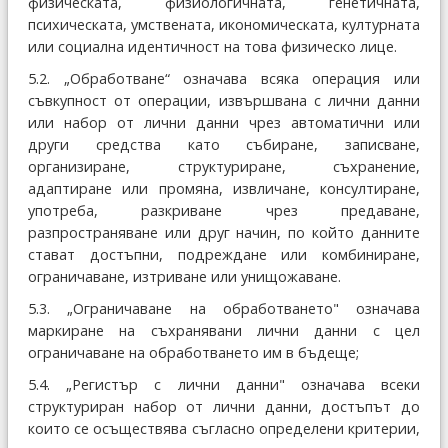
физическата, физиологичната, генетичната,
психическата, умствената, икономическата, културната
или социална идентичност на това физическо лице.
5.2. „Обработване“ означава всяка операция или
съвкупност от операции, извършвана с лични данни
или набор от лични данни чрез автоматични или
други средства като събиране, записване,
организиране, структуриране, съхранение,
адаптиране или промяна, извличане, консултиране,
употреба, разкриване чрез предаване,
разпространяване или друг начин, по който данните
стават достъпни, подреждане или комбиниране,
ограничаване, изтриване или унищожаване.
5.3. „Ограничаване на обработването" означава
маркиране на съхранявани лични данни с цел
ограничаване на обработването им в бъдеще;
5.4. „Регистър с лични данни" означава всеки
структуриран набор от лични данни, достъпът до
които се осъществява съгласно определени критерии,