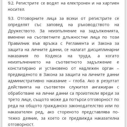
9.2. Регистрите се водят на електронен и на хартиен
носител.
9.3. Отговорните лица за всеки от регистрите се
определят със заповед на ръководството на
Дружеството. За неизпълнение на задълженията,
вменени на съответните длъжностни лица по този
Правилник във връзка с Регламента и Закона за
защита на личните данни, се налагат дисциплинарни
наказания по Кодекса на труда, а когато
неизпълнението на съответното задължение е
констатирано и установено от надлежен орган –
предвиденото в Закона за защита на личните данни
административно наказание – глоба. Ако в резултат
действията на съответен служител ангажиран с
обработване на лични данни са произтекли вреди за
трето лице, същото може да потърси отговорност по
реда на общото гражданско законодателство или по
наказателен ред, ако стореното представлява по-
тежко деяние, за което се предвижда наказателна
отговорност.