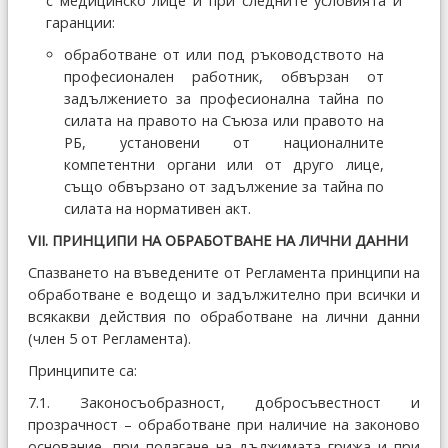
с медицинско лице и при следните условията и
гаранции:
обработване от или под ръководството на
професионален работник, обвързан от
задължението за професионална тайна по
силата на правото на Съюза или правото на
РБ, установени от националните
компетентни органи или от друго лице,
също обвързано от задължение за тайна по
силата на нормативен акт.
VІІ. ПРИНЦИПИ НА ОБРАБОТВАНЕ НА ЛИЧНИ ДАННИ
Спазването на въведените от Регламента принципи на
обработване е водещо и задължително при всички и
всякакви действия по обработване на лични данни
(член 5 от Регламента).
Принципите са:
7.1. Законосъобразност, добросъвестност и
прозрачност – обработване при наличие на законово
основание, при полагане на дължимата грижа и при