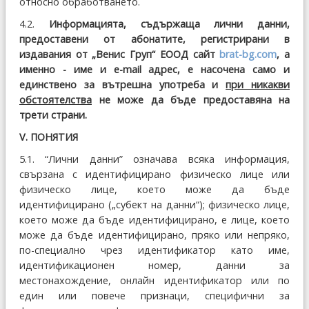
относно обработването.
4.2.
Информацията, съдържаща лични данни,
предоставени от абонатите,
регистрирани в
издавания от „Венис Груп“ ЕООД сайт
brat-bg.com
, а
именно - име и e-mail адрес, е насочена само и
единствено за вътрешна употреба и
при никакви
обстоятелства
не може да бъде предоставяна на
трети страни.
V. ПОНЯТИЯ
5.1. “Лични данни” означава всяка информация,
свързана с идентифицирано физическо лице или
физическо лице, което може да бъде
идентифицирано („субект на данни“); физическо лице,
което може да бъде идентифицирано, е лице, което
може да бъде идентифицирано, пряко или непряко,
по-специално чрез идентификатор като име,
идентификационен номер, данни за
местонахождение, онлайн идентификатор или по
един или повече признаци, специфични за