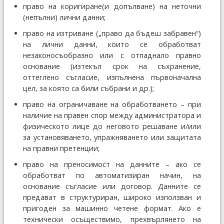
право на коригиране(и допълване) на неточни
(непълни) лични данни;
право на изтриване („право да бъдеш забравен“)
на лични данни, които се обработват
незаконосъобразно или с отпаднало правно
основание (изтекъл срок на съхранение,
оттеглено съгласие, изпълнена първоначална
цел, за която са били събрани и др.);
право на ограничаване на обработването – при
наличие на правен спор между администратора и
физическото лице до неговото решаване и/или
за установяването, упражняването или защитата
на правни претенции;
право на преносимост на данните – ако се
обработват по автоматизиран начин, на
основание съгласие или договор. Данните се
предават в структуриран, широко използван и
пригоден за машинно четене формат. Ако е
технически осъществимо, прехвърлянето на