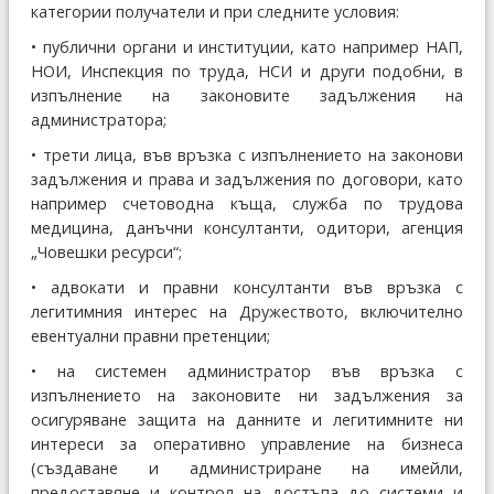
категории получатели и при следните условия:
• публични органи и институции, като например НАП,
НОИ, Инспекция по труда, НСИ и други подобни, в
изпълнение на законовите задължения на
администратора;
• трети лица, във връзка с изпълнението на законови
задължения и права и задължения по договори, като
например счетоводна къща, служба по трудова
медицина, данъчни консултанти, одитори, агенция
„Човешки ресурси“;
• адвокати и правни консултанти във връзка с
легитимния интерес на Дружеството, включително
евентуални правни претенции;
• на системен администратор във връзка с
изпълнението на законовите ни задължения за
осигуряване защита на данните и легитимните ни
интереси за оперативно управление на бизнеса
(създаване и администриране на имейли,
предоставяне и контрол на достъпа до системи и