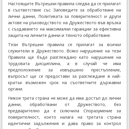
Настоящите Вътрешни правила следва да се прилагат
в съответствие със Заповедите за обработване на
лични данни, Политиката за поверителност и други
актове на ръководството на Дружеството във връзка
с създаването на максимални гаранции за ефективна
защита на личните данни и тяхното обработване.
Тези Вътрешни правила се прилагат за всички
служители в Дружеството. Всяко нарушение на тези
Правила ще бъде разглеждано като нарушение на
трудовата дисциплина, а в случай че има
предположение за извършено престъпление,
въпросът ще се предостави за разглеждане в най-
кратък възможен срок на съответните държавни
органи.
Никоя трета страна не може да има достъп до лични
данни, обработвани от Дружеството, без
предварително да е сключила Споразумение за
поверителност, което налага на третата страна
идентични задължения и дава право за контрол