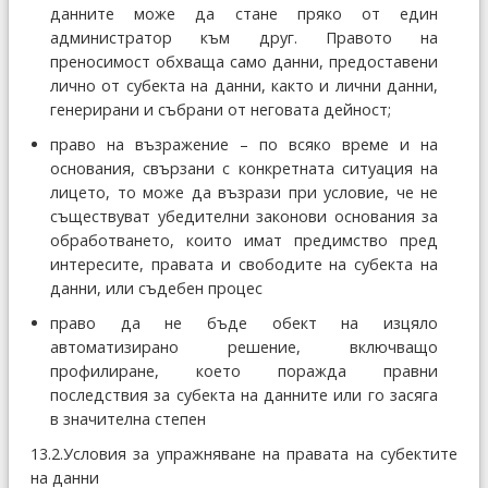
данните може да стане пряко от един
администратор към друг. Правото на
преносимост обхваща само данни, предоставени
лично от субекта на данни, както и лични данни,
генерирани и събрани от неговата дейност;
право на възражение – по всяко време и на
основания, свързани с конкретната ситуация на
лицето, то може да възрази при условие, че не
съществуват убедителни законови основания за
обработването, които имат предимство пред
интересите, правата и свободите на субекта на
данни, или съдебен процес
право да не бъде обект на изцяло
автоматизирано решение, включващо
профилиране, което поражда правни
последствия за субекта на данните или го засяга
в значителна степен
13.2.Условия за упражняване на правата на субектите
на данни