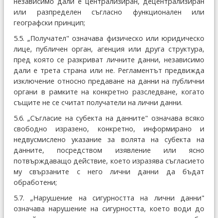
независимо дали е централизиран, децентрализиран
или разпределен съгласно функционален или
географски принцип;
5.5. „Получател" означава физическо или юридическо
лице, публичен орган, агенция или друга структура,
пред която се разкриват личните данни, независимо
дали е трета страна или не. Регламентът предвижда
изключение относно предаване на данни на публични
органи в рамките на конкретно разследване, когато
същите не се считат получатели на лични данни.
5.6. „Съгласие на субекта на данните" означава всяко
свободно изразено, конкретно, информирано и
недвусмислено указание за волята на субекта на
данните, посредством изявление или ясно
потвърждаващо действие, което изразява съгласието
му свързаните с него лични данни да бъдат
обработени;
5.7. „Нарушение на сигурността на лични данни"
означава нарушение на сигурността, което води до