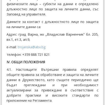
физическите лица – субекти на данни е определено
длъжностно лице по защита на личните данни, със
Заповед на управителя.
Данните за контакт с длъжностното лице по защита
на личните данни са:
Адрес: град Варна, жк „Владислав Варненчик“ бл. 205,
вх.1, ет.3, ап.9,
e-mail:
trojanska@abv.bg
телефон: +359 888 721 821
ІV. ОБЩИ ПОЛОЖЕНИЯ
4.1. Настоящите Вътрешни правила определят
общите правила за обработване и защита на личните
данни в Дружеството, като същите периодично ще
бъдат преглеждани и при необходимост
актуализирани за привеждане в съответствие с
добрите практики и високите стандарти по
приложение на Регламента.