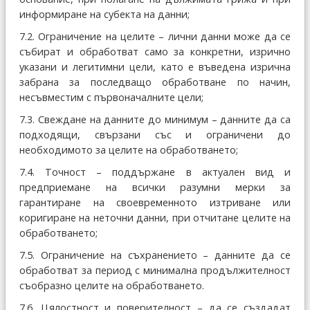
информиране на субекта на данни;
7.2. Ограничение на целите – лични данни може да се
събират и обработват само за конкретни, изрично
указани и легитимни цели, като е въведена изрична
забрана за последващо обработване по начин,
несъвместим с първоначалните цели;
7.3. Свеждане на данните до минимум – данните да са
подходящи, свързани със и ограничени до
необходимото за целите на обработването;
7.4. Точност – поддържане в актуален вид и
предприемане на всички разумни мерки за
гарантиране на своевременното изтриване или
коригиране на неточни данни, при отчитане целите на
обработването;
7.5. Ограничение на съхранението – данните да се
обработват за период с минимална продължителност
съобразно целите на обработването.
7.6. Цялостност и поверителност – да се създадат