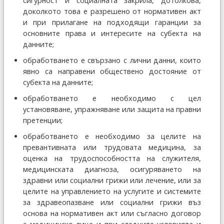
сигурност и социалната закрила, дотолкова,
доколкото това е разрешено от нормативен акт
и при прилагане на подходящи гаранции за
основните права и интересите на субекта на
данните;
обработването е свързано с лични данни, които
явно са направени обществено достояние от
субекта на данните;
обработването е необходимо с цел
установяване, упражняване или защита на правни
претенции;
обработването е необходимо за целите на
превантивната или трудовата медицина, за
оценка на трудоспособността на служителя,
медицинската диагноза, осигуряването на
здравни или социални грижи или лечение, или за
целите на управлението на услугите и системите
за здравеопазване или социални грижи въз
основа на нормативен акт или съгласно договор