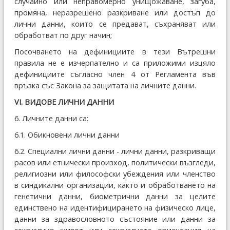
случайно или неправомерно унищожаване, загуба,
промяна, неразрешено разкриване или достъп до
лични данни, които се предават, съхраняват или
обработват по друг начин;
Посочването на дефинициите в тези Вътрешни
правила не е изчерпателно и са приложими изцяло
дефинициите съгласно член 4 от Регламента във
връзка със Закона за защитата на личните данни.
VІ. ВИДОВЕ ЛИЧНИ ДАННИ
6. Личните данни са:
6.1. Обикновени лични данни
6.2. Специални лични данни - лични данни, разкриващи
расов или етнически произход, политически възгледи,
религиозни или философски убеждения или членство
в синдикални организации, както и обработването на
генетични данни, биометрични данни за целите
единствено на идентифицирането на физическо лице,
данни за здравословното състояние или данни за