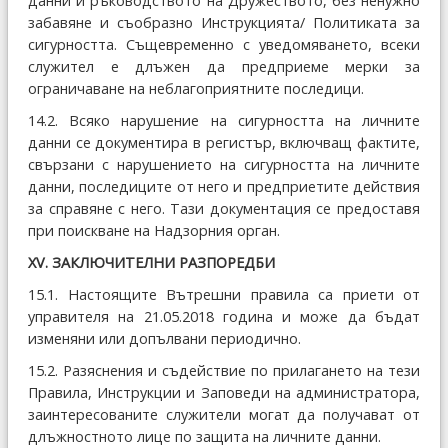
данни и ръководството на Дружеството, без ненужно
забавяне и съобразно Инструкцията/ Политиката за
сигурността. Същевременно с уведомяването, всеки
служител е длъжен да предприеме мерки за
ограничаване на неблагоприятните последици.
14.2. Всяко нарушение на сигурността на личните
данни се документира в регистър, включващ фактите,
свързани с нарушението на сигурността на личните
данни, последиците от него и предприетите действия
за справяне с него. Тази документация се предоставя
при поискване на Надзорния орган.
ХV. ЗАКЛЮЧИТЕЛНИ РАЗПОРЕДБИ
15.1. Настоящите Вътрешни правила са приети от
управителя на 21.05.2018 година и може да бъдат
изменяни или допълвани периодично.
15.2. Разяснения и съдействие по прилагането на тези
Правила, Инструкции и Заповеди на администратора,
заинтересованите служители могат да получават от
длъжностното лице по защита на личните данни.