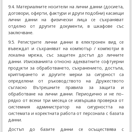
9.4. Материалните носители на лични данни (досиета,
договори, оферти, фактури и други подобни) касаещи
лични данни на физически лица се съхраняват
отделно от другите документи, в шкафове със
заключване.
9.5. Регистрите лични данни в електронен вид се
въвеждат и съхраняват на компютър / компютри в
локална мрежа, със защитен достъп до личните
данни. Изискванията относно адекватните софтуерни
продукти за обработването, съхранението, достъпа,
криптирането и другите мерки за сигурност са
определени от ръководството на Дружеството
съгласно Вътрешните правила за защита и
обработване на лични данни. Периодично и не по–
рядко от всеки три месеца се извършва проверка от
системния администратор на сигурността на
системата и коректната работа от персонала с базата
данни.
Достъп до базите данни се осъществява с