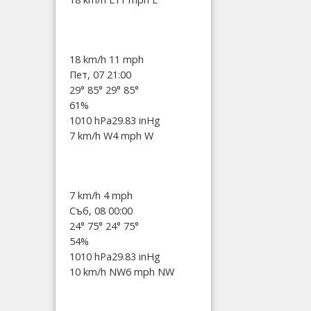
18 km/h
11 mph
Пет, 07 21:00
29°
85°
29°
85°
61%
1010 hPa
29.83 inHg
7 km/h W
4 mph W
7 km/h
4 mph
Съб, 08 00:00
24°
75°
24°
75°
54%
1010 hPa
29.83 inHg
10 km/h NW
6 mph NW