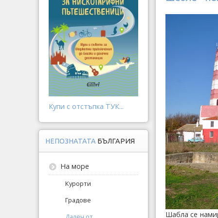
Купи с отстъпка ТУК...
НЕПОЗНАТАТА
БЪЛГАРИЯ
На море
Курорти
Градове
Шабла се намир
Далеч от