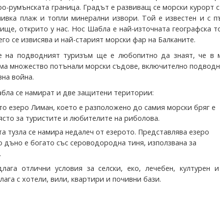
ро-румънската граница. Градът е развиващ се морски курорт с
чивка плаж и топли минерални извори. Той е известен и с 
ище, открито у нас. Нос Шабла е най-източната географска т
его се извисява и най-старият морски фар на Балканите.
е на подводният туризъм ще е любопитно да знаят, че в 
ма множество потънали морски съдове, включително подводн
на война.
абла се намират и две защитени територии:
то езеро Лиман, което е разположено до самия морски бряг е
ясто за туристите и любителите на риболова.
та тузла се намира недалеч от езерото. Представлява езеро
то дъно е богато със сероводородна тиня, използвана за
.
лага отлични условия за селски, еко, лечебен, културен и
лага с хотели, вили, квартири и почивни бази.