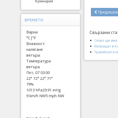
Кулинария
Предишна
ВРЕМЕТО
Варна
Свързани ста
°C
|
°F
Скоро ще има
Влажност:
Изпращат в К
налягане:
Тракийската н
вятъра:
Температура
вятъра
Пет, 07 03:00
22°
72°
22°
71°
79%
1013 hPa
29.91 inHg
9 km/h NW
5 mph NW