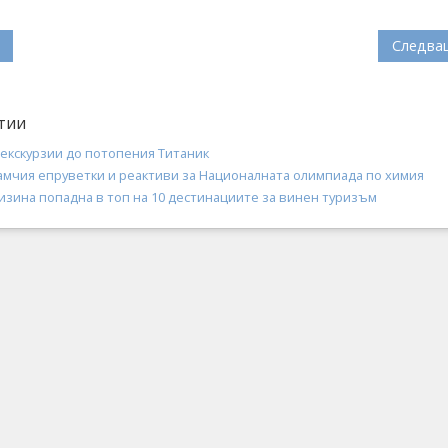
Следва
тии
 екскурзии до потопения Титаник
амчия епруветки и реактиви за Националната олимпиада по химия
изина попадна в топ на 10 дестинациите за винен туризъм