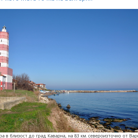
а в близост до град Каварна, на 83 км. североизточно от Вар