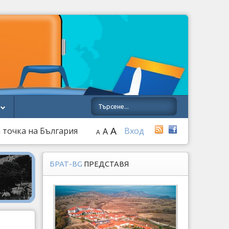
A
 точка на България
Вход
A
A
БРАТ-BG
ПРЕДСТАВЯ