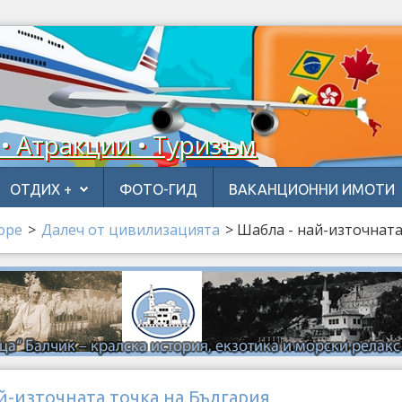
 • Атракции • Туризъм
ОТДИХ +
ФОТО-ГИД
ВАКАНЦИОННИ ИМОТИ
оре
>
Далеч от цивилизацията
>
Шабла - най-източната
й-източната точка на България