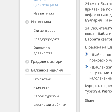
24 км от бълга
цивилизацията
приятен за по
Извън плажа
нефтено наход
България. На н
На планина
За любителит
Ски центрове
около Шабла и
Сред природата
Втората светов
В района на Ш
Оцелели от
древността
- Шабленско
прекрасно м
Градове с история
- Шабленска
Балканска идилия
лагуна, чие
калолечение
Еко пътеки
Курортът пред
Къмпинги
туризъм. Разпо
Селски туризъм
Share
Фестивали и обичаи