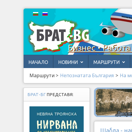
Бизнес • Работа
НАЧАЛО
НОВИНИ
МАРШРУТИ
Маршрути
>
Непознатата България
>
На м
БРАТ-БГ
ПРЕДСТАВЯ:
Шабла - на