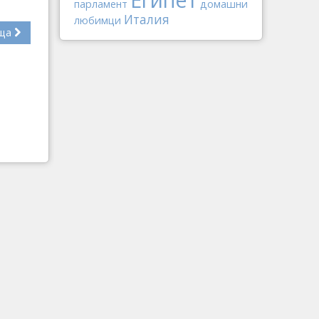
парламент
домашни
Италия
любимци
ща