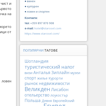
● винен
 чист и
● културен
първото
● ловен и спортен
очка на
Контакти:
тел:
+359 897 870 908
морето
e-mail:
hotel@starosel.com
ици от
https://www.starosel.com/
ПОПУЛЯРНИ
ТАГОВЕ
Шотландия
туристический налог
Анталья
Зиплайн
визи
музеи
спорт
жилье
Курорти
 ловен
рынок недвижимости
Великден
Лисабон
отельерство
лоукостър
Польша
Девня
Европейский
Египет