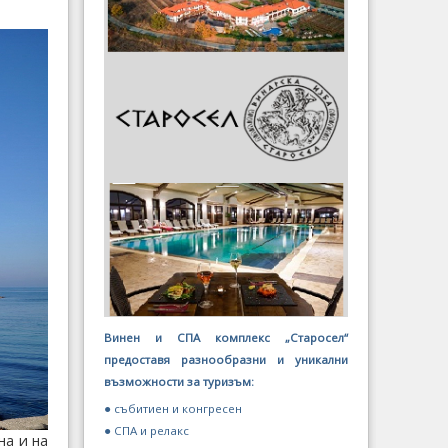
Винен и СПА комплекс „Старосел“
предоставя разнообразни и уникални
възможности за туризъм:
● събитиен и конгресен
● СПА и релакс
на и на