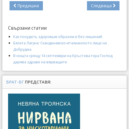
Предишна
Следваща
Свързани статии
Как похудеть здоровым образом и без лишений
Бялата Лагуна: Скандинавско-италианското лице на
Добруджа
В нощта срещу 14 септември на Кръстова гора Господ
дарява здраве на вярващите
БРАТ-БГ
ПРЕДСТАВЯ: