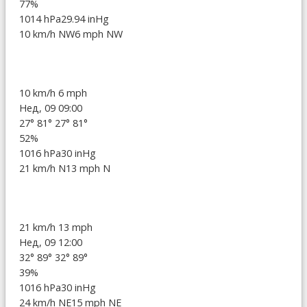
77%
1014 hPa
29.94 inHg
10 km/h NW
6 mph NW
10 km/h
6 mph
Нед, 09 09:00
27°
81°
27°
81°
52%
1016 hPa
30 inHg
21 km/h N
13 mph N
21 km/h
13 mph
Нед, 09 12:00
32°
89°
32°
89°
39%
1016 hPa
30 inHg
24 km/h NE
15 mph NE