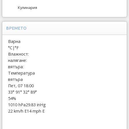
Кулинария
ВРЕМЕТО
Варна
°C
|
°F
Влажност:
налягане:
вятъра:
Температура
вятъра
Пет, 07 18:00
33°
91°
32°
89°
54%
1010 hPa
29.83 inHg
22 km/h E
14 mph E