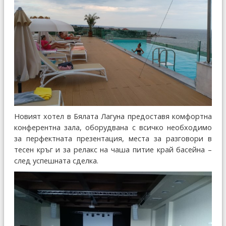
Новият хотел в Бялата Лагуна предоставя комфортна
конферентна зала, оборудвана с всичко необходимо
за перфектната презентация, места за разговори в
тесен кръг и за релакс на чаша питие край басейна –
след успешната сделка.