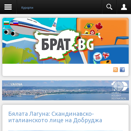
Курорти
Бялата Лагуна: Скандинавско-
италианското лице на Добруджа