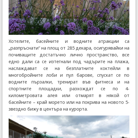
Хотелите, басейните и водните атракции са
„разпръснати“ на площ от 285 декара, осигурявайки на
почиващите достатъчно лично пространство, все
едно дали са се изтегнали под чадърите на плажа,
наслаждават се на безплатните коктейли в
многобройните лоби и пул барове, спускат се по
водните пързалки, тренират във фитнеса и на
спортните площадки, разхождат се по 4-
километровата алея или отмарят в някой от
басейните – край морето или на покрива на новото 5-
звездно бижу в центъра на курорта.