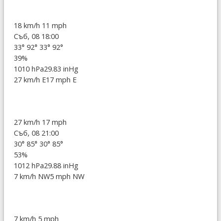
18 km/h
11 mph
Съб, 08 18:00
33°
92°
33°
92°
39%
1010 hPa
29.83 inHg
27 km/h E
17 mph E
27 km/h
17 mph
Съб, 08 21:00
30°
85°
30°
85°
53%
1012 hPa
29.88 inHg
7 km/h NW
5 mph NW
7 km/h
5 mph