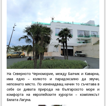
На Северното Черноморие, между Балчик и Каварна,
има едно – колкото и парадоксално да звучи,
непознато място. По изненадващ начин то съчетава в
себе си дивата природа на българското море и
комфорта на европейските курорти – комплексът
Бялата Лагуна.