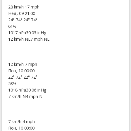
28 km/h
17 mph
Нед, 09 21:00
24°
74°
24°
74°
61%
1017 hPa
30.03 inHg
12 km/h NE
7 mph NE
12 km/h
7 mph
Пон, 10 00:00
22°
72°
22°
72°
58%
1018 hPa
30.06 inHg
7 km/h N
4 mph N
7 km/h
4 mph
Пон, 10 03:00