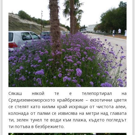
Сякаш някой те е телепортирал на
Средиземноморското крайбрежие – екзотични цветя
се стелят като килим край искрящи от чистота алеи,
колонада от палми се извисява на метри над главата
ти, зелен тунел те води към плажа, където погледът
ти потъва в безбрежието.