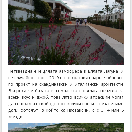
Петзвездна е и цялата атмосфера в Бялата Лагуна. И
не случайно – през 2019 г. прекрасният парк е обновен
по проект на скандинавски и италиански архитекти.
Въпреки че базата в комплекса предлага почивка за
всеки вкус и джоб, това лято всички атракции могат
да се ползват свободно от всички гости – независимо
дали хотелът, в който са настанени, е с 3, 4 или 5
звезди!