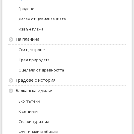
Градове
Далеч от цивилизацията
Извън плажа
На планина
Ски центрове
Сред природата
Оцелели от древността
Градове с история
Балканска идилия
Еко пътеки
Къмпинги
Селски туризъм
Фестивали и обичаи