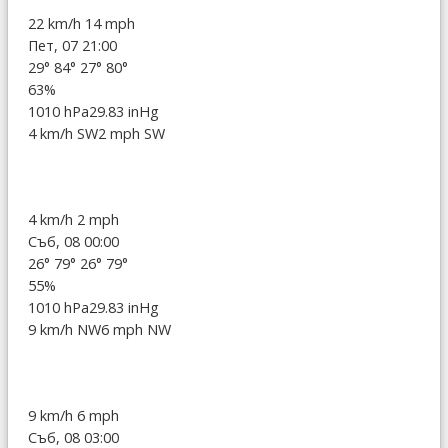
22 km/h
14 mph
Пет, 07 21:00
29°
84°
27°
80°
63%
1010 hPa
29.83 inHg
4 km/h SW
2 mph SW
4 km/h
2 mph
Съб, 08 00:00
26°
79°
26°
79°
55%
1010 hPa
29.83 inHg
9 km/h NW
6 mph NW
9 km/h
6 mph
Съб, 08 03:00