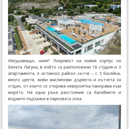
Изкушаващо, нали? Покривът на новия корпус на
Бялата Лагуна, в който са разположени 16 студия и 3
апартамента, е истинско райско кътче – с 5 басейна,
много цветя, живи маслинови дървета и кътчета за
отдих, от които се открива невероятна панорама към
морето. На една ръка разстояние са басейните и
водните пързалки в парковата зона.