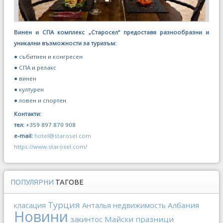
Винен и СПА комплекс „Старосел“ предоставя разнообразни и
уникални възможности за туризъм:
● събитиен и конгресен
● СПА и релакс
● винен
● културен
● ловен и спортен
Контакти:
тел:
+359 897 870 908
e-mail:
hotel@starosel.com
https://www.starosel.com/
ПОПУЛЯРНИ
ТАГОВЕ
Турция
Анталья
недвижимость
Албания
класация
Новини
закинтос
Майски празници