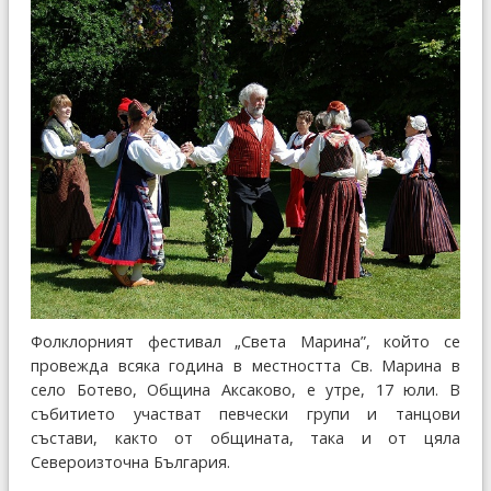
Фолклорният фестивал „Света Марина”, който се
провежда всяка година в местността Св. Марина в
село Ботево, Община Аксаково, е утре, 17 юли. В
събитието участват певчески групи и танцови
състави, както от общината, така и от цяла
Североизточна България.