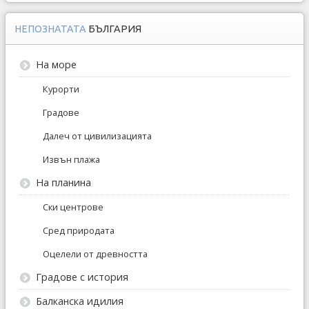
НЕПОЗНАТАТА
БЪЛГАРИЯ
На море
Курорти
Градове
Далеч от цивилизацията
Извън плажа
На планина
Ски центрове
Сред природата
Оцелели от древността
Градове с история
Балканска идилия