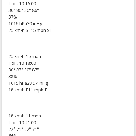
Пон, 10 15:00
30°
86°
30°
86°
37%
1016 hPa
30 inHg
25 km/h SE
15 mph SE
25 km/h
15 mph
Пон, 10 18:00
30°
87°
30°
87°
38%
1015 hPa
29.97 inHg
18 km/h E
11 mph E
18 km/h
11 mph
Пон, 10 21:00
22°
71°
22°
71°
66%