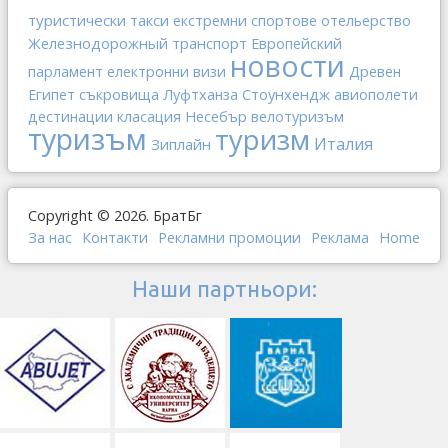
туристически такси
отельерство
екстремни спортове
Железнодорожный транспорт
Европейский
новости
парламент
електронни визи
Древен
Стоунхендж
Египет
съкровища
Луфтханза
авиополети
дестинации
класация
Несебър
велотуризъм
туризъм
туризм
Италия
Зиплайн
Copyright © 2026. БратБг
За нас
Контакти
Рекламни промоции
Реклама
Home
Наши партньори: