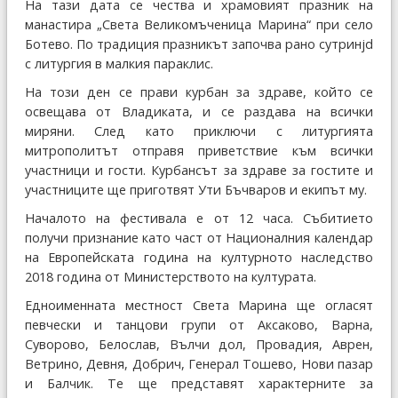
На тази дата се чества и храмовият празник на
манастира „Света Великомъченица Марина“ при село
Ботево. По традиция празникът започва рано сутринjd
с литургия в малкия параклис.
На този ден се прави курбан за здраве, който се
освещава от Владиката, и се раздава на всички
миряни. След като приключи с литургията
митрополитът отправя приветствие към всички
участници и гости. Курбанcът за здраве за гостите и
участниците ще приготвят Ути Бъчваров и екипът му.
Началото на фестивала е от 12 часа. Събитието
получи признание като част от Националния календар
на Европейската година на културното наследство
2018 година от Министерството на културата.
Едноименната местност Света Марина ще огласят
певчески и танцови групи от Аксаково, Варна,
Суворово, Белослав, Вълчи дол, Провадия, Аврен,
Ветрино, Девня, Добрич, Генерал Тошево, Нови пазар
и Балчик. Те ще представят характерните за