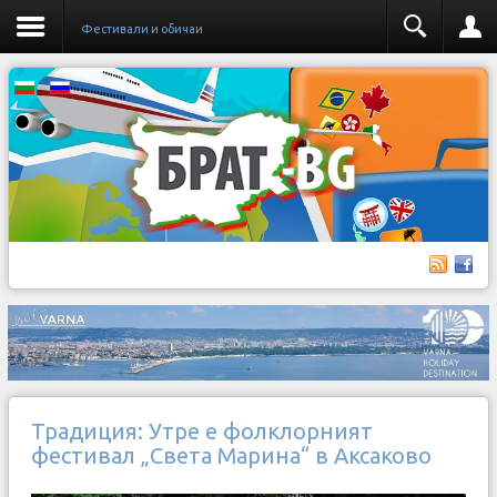
Фестивали и обичаи
Традиция: Утре е фолклорният
фестивал „Света Марина“ в Аксаково