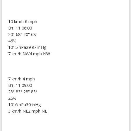
10 km/h
6 mph
Вт, 11 06:00
20°
68°
20°
68°
46%
1015 hPa
29.97 inHg
7 km/h NW
4 mph NW
7 km/h
4 mph
Вт, 11 09:00
28°
83°
28°
83°
26%
1016 hPa
30 inHg
3 km/h NE
2 mph NE