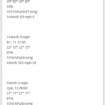
29°
85°
29°
85°
33%
1015 hPa
29.97 inHg
14 km/h E
9 mph E
14 km/h
9 mph
Вт, 11 21:00
22°
72°
22°
72°
61%
1016 hPa
30 inHg
4 km/h SE
2 mph SE
4 km/h
2 mph
Сря, 12 00:00
21°
71°
21°
71°
61%
1016 hPa
30 inHg