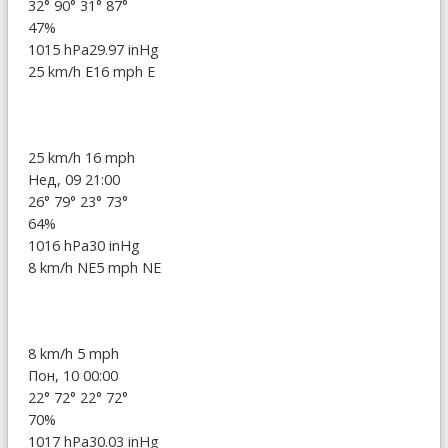
32°
90°
31°
87°
47%
1015 hPa
29.97 inHg
25 km/h E
16 mph E
25 km/h
16 mph
Нед, 09 21:00
26°
79°
23°
73°
64%
1016 hPa
30 inHg
8 km/h NE
5 mph NE
8 km/h
5 mph
Пон, 10 00:00
22°
72°
22°
72°
70%
1017 hPa
30.03 inHg