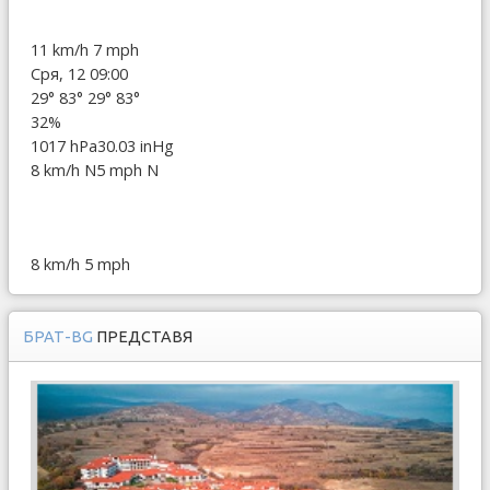
11 km/h
7 mph
Сря, 12 09:00
29°
83°
29°
83°
32%
1017 hPa
30.03 inHg
8 km/h N
5 mph N
8 km/h
5 mph
БРАТ-BG
ПРЕДСТАВЯ