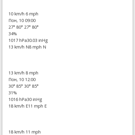
10 km/h
6 mph
Пон, 10 09:00
27°
80°
27°
80°
34%
1017 hPa
30.03 inHg
13 km/h N
8 mph N
13 km/h
8 mph
Пон, 10 12:00
30°
85°
30°
85°
31%
1016 hPa
30 inHg
18 km/h E
11 mph E
18 km/h
11 mph