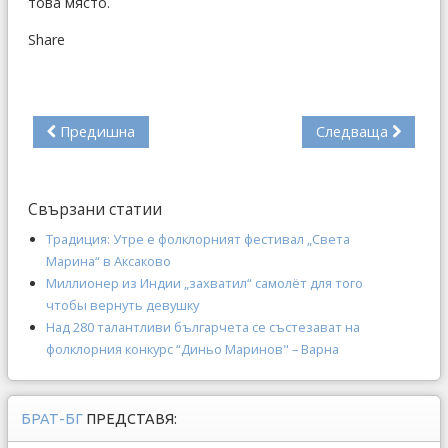
това място.
Share
Предишна
Следваща
Свързани статии
Традиция: Утре е фолклорният фестивал „Света
Марина“ в Аксаково
Миллионер из Индии „захватил“ самолёт для того
чтобы вернуть девушку
Над 280 талантливи българчета се състезават на
фолклорния конкурс “Диньо Маринов" – Варна
БРАТ-БГ
ПРЕДСТАВЯ: