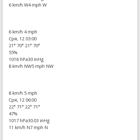
6 km/h W
4 mph W
6 km/h
4 mph
Сря, 12 03:00
21°
70°
21°
70°
55%
1016 hPa
30 inHg
8 km/h NW
5 mph NW
8 km/h
5 mph
Сря, 12 06:00
22°
71°
22°
71°
47%
1017 hPa
30.03 inHg
11 km/h N
7 mph N