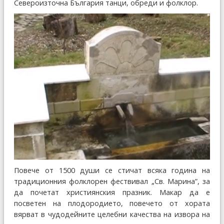
Североизточна България танци, обреди и фолклор.
Повече от 1500 души се стичат всяка година на
традиционния фолклорен фествивал „Св. Марина”, за
да почетат християнския празник. Макар да е
посветен на плодородието, повечето от хората
вярват в чудодейните целебни качества на извора на