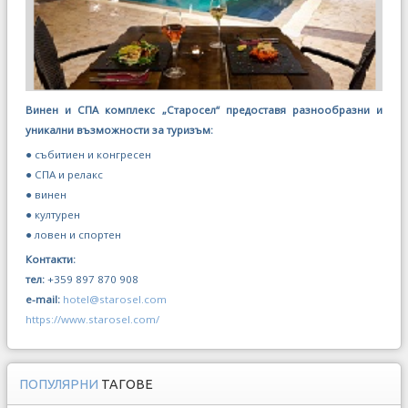
Винен и СПА комплекс „Старосел“ предоставя разнообразни и
уникални възможности за туризъм:
● събитиен и конгресен
● СПА и релакс
● винен
● културен
● ловен и спортен
Контакти:
тел:
+359 897 870 908
e-mail:
hotel@starosel.com
https://www.starosel.com/
ПОПУЛЯРНИ
ТАГОВЕ